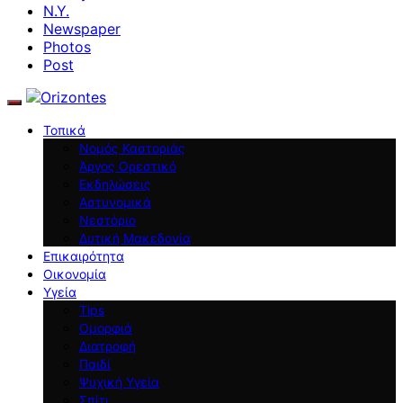
N.Y.
Newspaper
Photos
Post
Τοπικά
Νομός Καστοριάς
Άργος Ορεστικό
Εκδηλώσεις
Αστυνομικά
Νεστόριο
Δυτική Μακεδονία
Επικαιρότητα
Οικονομία
Υγεία
Tips
Ομορφιά
Διατροφή
Παιδί
Ψυχική Υγεία
Σπίτι