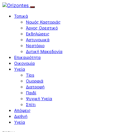
Τοπικά
Νομός Καστοριάς
Άργος Ορεστικό
Εκδηλώσεις
Αστυνομικά
Νεστόριο
Δυτική Μακεδονία
Επικαιρότητα
Οικονομία
Υγεία
Tips
Ομορφιά
Διατροφή
Παιδί
Ψυχική Υγεία
Σπίτι
Απόψεις
Διεθνή
Υγεία