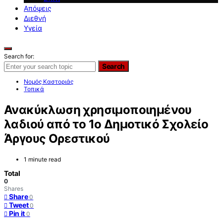
Απόψεις
Διεθνή
Υγεία
Search for:
Search
Νομός Καστοριάς
Τοπικά
Ανακύκλωση χρησιμοποιημένου
λαδιού από το 1ο Δημοτικό Σχολείο
Άργους Ορεστικού
1 minute read
Total
0
Shares
Share
0
Tweet
0
Pin it
0