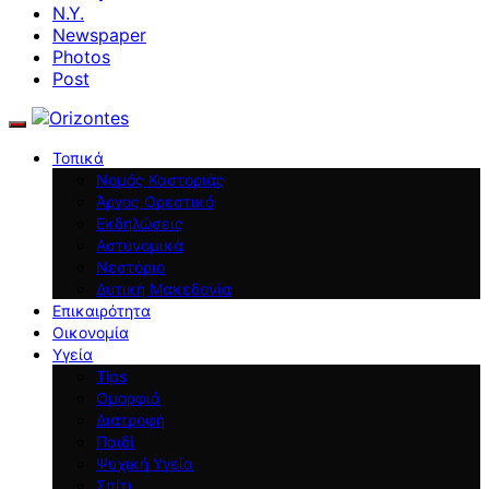
N.Y.
Newspaper
Photos
Post
Τοπικά
Νομός Καστοριάς
Άργος Ορεστικό
Εκδηλώσεις
Αστυνομικά
Νεστόριο
Δυτική Μακεδονία
Επικαιρότητα
Οικονομία
Υγεία
Tips
Ομορφιά
Διατροφή
Παιδί
Ψυχική Υγεία
Σπίτι