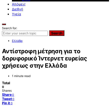
Απόψεις
Διεθνή
Υγεία
Search for:
Search
Ελλάδα
Αντίστροφη μέτρηση για το
δορυφορικό Ίντερνετ ευρείας
χρήσεως στην Ελλάδα
1 minute read
Total
0
Shares
Share
0
Tweet
0
Pin it
0