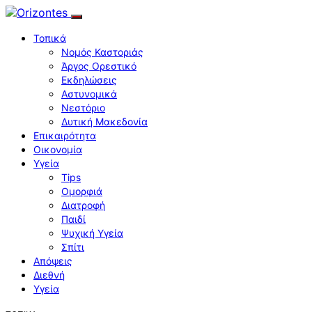
Τοπικά
Νομός Καστοριάς
Άργος Ορεστικό
Εκδηλώσεις
Αστυνομικά
Νεστόριο
Δυτική Μακεδονία
Επικαιρότητα
Οικονομία
Υγεία
Tips
Ομορφιά
Διατροφή
Παιδί
Ψυχική Υγεία
Σπίτι
Απόψεις
Διεθνή
Υγεία