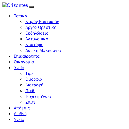
Τοπικά
Νομός Καστοριάς
Άργος Ορεστικό
Εκδηλώσεις
Αστυνομικά
Νεστόριο
Δυτική Μακεδονία
Επικαιρότητα
Οικονομία
Υγεία
Tips
Ομορφιά
Διατροφή
Παιδί
Ψυχική Υγεία
Σπίτι
Απόψεις
Διεθνή
Υγεία