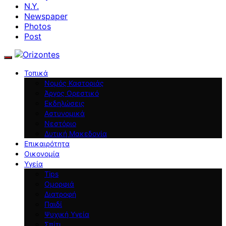
N.Y.
Newspaper
Photos
Post
Τοπικά
Νομός Καστοριάς
Άργος Ορεστικό
Εκδηλώσεις
Αστυνομικά
Νεστόριο
Δυτική Μακεδονία
Επικαιρότητα
Οικονομία
Υγεία
Tips
Ομορφιά
Διατροφή
Παιδί
Ψυχική Υγεία
Σπίτι