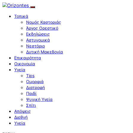
Τοπικά
Νομός Καστοριάς
Άργος Ορεστικό
Εκδηλώσεις
Αστυνομικά
Νεστόριο
Δυτική Μακεδονία
Επικαιρότητα
Οικονομία
Υγεία
Tips
Ομορφιά
Διατροφή
Παιδί
Ψυχική Υγεία
Σπίτι
Απόψεις
Διεθνή
Υγεία