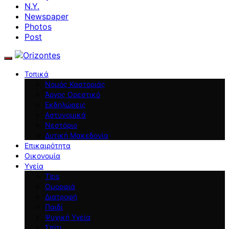
N.Y.
Newspaper
Photos
Post
Τοπικά
Νομός Καστοριάς
Άργος Ορεστικό
Εκδηλώσεις
Αστυνομικά
Νεστόριο
Δυτική Μακεδονία
Επικαιρότητα
Οικονομία
Υγεία
Tips
Ομορφιά
Διατροφή
Παιδί
Ψυχική Υγεία
Σπίτι