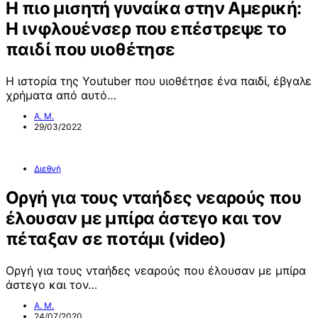
Η πιο μισητή γυναίκα στην Αμερική:
Η ινφλουένσερ που επέστρεψε το
παιδί που υιοθέτησε
Η ιστορία της Youtuber που υιοθέτησε ένα παιδί, έβγαλε
χρήματα από αυτό…
Α. Μ.
29/03/2022
Διεθνή
Οργή για τους νταήδες νεαρούς που
έλουσαν με μπίρα άστεγο και τον
πέταξαν σε ποτάμι (video)
Οργή για τους νταήδες νεαρούς που έλουσαν με μπίρα
άστεγο και τον…
Α. Μ.
24/07/2020