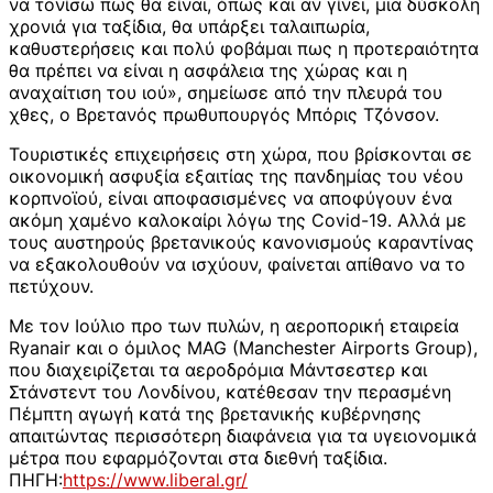
να τονίσω πως θα είναι, όπως και αν γίνει, μια δύσκολη
χρονιά για ταξίδια, θα υπάρξει ταλαιπωρία,
καθυστερήσεις και πολύ φοβάμαι πως η προτεραιότητα
θα πρέπει να είναι η ασφάλεια της χώρας και η
αναχαίτιση του ιού», σημείωσε από την πλευρά του
χθες, ο Βρετανός πρωθυπουργός Μπόρις Τζόνσον.
Τουριστικές επιχειρήσεις στη χώρα, που βρίσκονται σε
οικονομική ασφυξία εξαιτίας της πανδημίας του νέου
κορπνοϊού, είναι αποφασισμένες να αποφύγουν ένα
ακόμη χαμένο καλοκαίρι λόγω της Covid-19. Αλλά με
τους αυστηρούς βρετανικούς κανονισμούς καραντίνας
να εξακολουθούν να ισχύουν, φαίνεται απίθανο να το
πετύχουν.
Με τον Ιούλιο προ των πυλών, η αεροπορική εταιρεία
Ryanair και ο όμιλος MAG (Manchester Airports Group),
που διαχειρίζεται τα αεροδρόμια Μάντσεστερ και
Στάνστεντ του Λονδίνου, κατέθεσαν την περασμένη
Πέμπτη αγωγή κατά της βρετανικής κυβέρνησης
απαιτώντας περισσότερη διαφάνεια για τα υγειονομικά
μέτρα που εφαρμόζονται στα διεθνή ταξίδια.
ΠΗΓΗ:
https://www.liberal.gr/