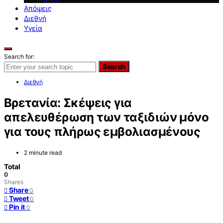
Απόψεις
Διεθνή
Υγεία
Search for:
Search
Διεθνή
Βρετανία: Σκέψεις για
απελευθέρωση των ταξιδιών μόνο
για τους πλήρως εμβολιασμένους
2 minute read
Total
0
Shares
Share
0
Tweet
0
Pin it
0