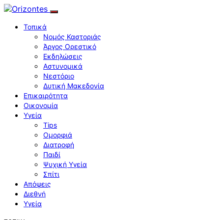
Τοπικά
Νομός Καστοριάς
Άργος Ορεστικό
Εκδηλώσεις
Αστυνομικά
Νεστόριο
Δυτική Μακεδονία
Επικαιρότητα
Οικονομία
Υγεία
Tips
Ομορφιά
Διατροφή
Παιδί
Ψυχική Υγεία
Σπίτι
Απόψεις
Διεθνή
Υγεία