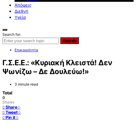
Απόψεις
Διεθνή
Υγεία
Search for:
Search
Επικαιρότητα
Γ.Σ.Ε.Ε.: «Κυριακή Κλειστά! Δεν
Ψωνίζω – Δε Δουλεύω!»
3 minute read
Total
0
Shares
Share
0
Tweet
0
Pin it
0