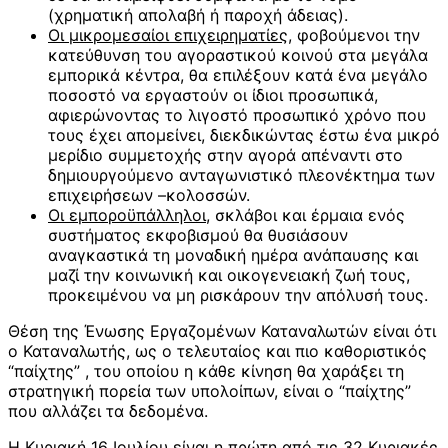
(χρηματική απολαβή ή παροχή άδειας).
Οι μικρομεσαίοι επιχειρηματίες
, φοβούμενοι την
κατεύθυνση του αγοραστικού κοινού στα μεγάλα
εμπορικά κέντρα, θα επιλέξουν κατά ένα μεγάλο
ποσοστό να εργαστούν οι ίδιοι προσωπικά,
αφιερώνοντας το λιγοστό προσωπικό χρόνο που
τους έχει απομείνει, διεκδικώντας έστω ένα μικρό
μερίδιο συμμετοχής στην αγορά απέναντι στο
δημιουργούμενο ανταγωνιστικό πλεονέκτημα των
επιχειρήσεων –κολοσσών.
Οι εμποροϋπάλληλοι,
σκλάβοι και έρμαια ενός
συστήματος εκφοβισμού θα θυσιάσουν
αναγκαστικά τη μοναδική ημέρα ανάπαυσης και
μαζί την κοινωνική και οικογενειακή ζωή τους,
προκειμένου να μη ρισκάρουν την απόλυσή τους.
Θέση της Ένωσης Εργαζομένων Καταναλωτών είναι ότι
ο Καταναλωτής, ως ο τελευταίος και πιο καθοριστικός
“παίχτης” , του οποίου η κάθε κίνηση θα χαράξει τη
στρατηγική πορεία των υπολοίπων, είναι ο “παίχτης”
που αλλάζει τα δεδομένα.
Η Κυριακή 16 Ιουλίου είναι η πρώτη από τις 32 Κυριακές