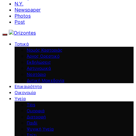
N.Y.
Newspaper
Photos
Post
Τοπικά
Νομός Καστοριάς
Άργος Ορεστικό
Εκδηλώσεις
Αστυνομικά
Νεστόριο
Δυτική Μακεδονία
Επικαιρότητα
Οικονομία
Υγεία
Tips
Ομορφιά
Διατροφή
Παιδί
Ψυχική Υγεία
Σπίτι