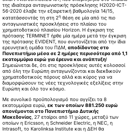
της ιδιαίτερα ανταγωνιστικής πρόσκλησης H2020-ICT-
56-2020 έλαβε την εξαιρετική βαθμολογία 14/15,
η
κατατάσσοντάς τη στη 2
θέση σε μία από τις πιο
ανταγωνιστικές προσκλήσεις στο πλαίσιο του
χρηματοδοτικού πλαισίου Horizon. Η έγκριση της
πρότασης TERMINET ήρθε μία ημέρα μετά την έγκριση
της πρότασης EVIDENT, που συντονίζεται από την ίδια
ερευνητική ομάδα του ΠΔΜ,
αποδίδοντας στο
Πανεπιστήμιο μέσα σε 2 ημέρες περισσότερα από 1,1
εκατομμύρια ευρώ για έρευνα και ανάπτυξη
!
Σημειώνεται δε, ότι στις προσκλήσεις αυτές κολοσσοί
από όλη την Ευρώπη ανταγωνίζονται και διεκδικούν
χρηματοδοτικούς πόρους αλλά και κύρος για να
διαμορφώσουν τις νέες τεχνολογικές εξελίξεις στην
Ευρώπη και όλο τον κόσμο.
Με συνολικό προϋπολογισμό που αγγίζει τα 8
εκατομμύρια ευρώ,
εκ των οποίων 881.250 ευρώ
απονέμονται στο Πανεπιστήμιο Δυτικής
Μακεδονίας
, 27 εταίροι από 11 χώρες, μεταξύ των
οποίων η Ericsson, η Schneider Electric, η NEC, η
Intrasoft, το Karolinksa Institute και η ΔΕΗ θα