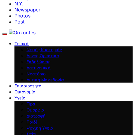
N.Y.
Newspaper
Photos
Post
Τοπικά
Νομός Καστοριάς
Άργος Ορεστικό
Εκδηλώσεις
Αστυνομικά
Νεστόριο
Δυτική Μακεδονία
Επικαιρότητα
Οικονομία
Υγεία
Tips
Ομορφιά
Διατροφή
Παιδί
Ψυχική Υγεία
Σπίτι