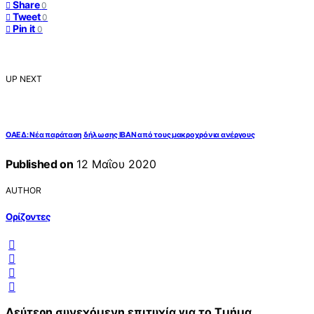
Share
0
Tweet
0
Pin it
0
UP NEXT
ΟΑΕΔ: Νέα παράταση δήλωσης IBAN από τους μακροχρόνια ανέργους
Published on
12 Μαΐου 2020
AUTHOR
Ορίζοντες
Δεύτερη συνεχόμενη επιτυχία για το Τμήμα