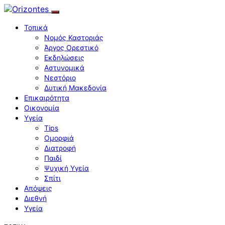
Τοπικά
Νομός Καστοριάς
Άργος Ορεστικό
Εκδηλώσεις
Αστυνομικά
Νεστόριο
Δυτική Μακεδονία
Επικαιρότητα
Οικονομία
Υγεία
Tips
Ομορφιά
Διατροφή
Παιδί
Ψυχική Υγεία
Σπίτι
Απόψεις
Διεθνή
Υγεία