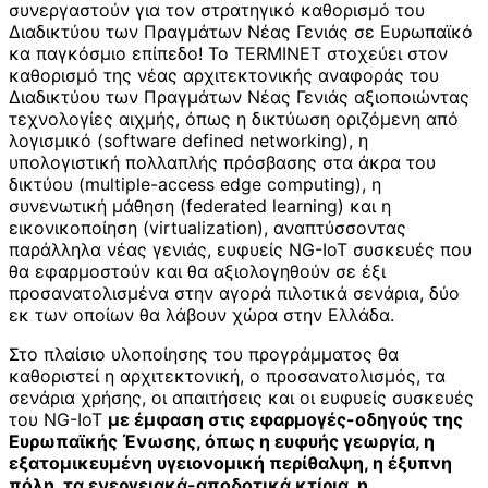
συνεργαστούν για τον στρατηγικό καθορισμό του
Διαδικτύου των Πραγμάτων Νέας Γενιάς σε Ευρωπαϊκό
κα παγκόσμιο επίπεδο! Το TERMINET στοχεύει στον
καθορισμό της νέας αρχιτεκτονικής αναφοράς του
Διαδικτύου των Πραγμάτων Νέας Γενιάς αξιοποιώντας
τεχνολογίες αιχμής, όπως η δικτύωση οριζόμενη από
λογισμικό (software defined networking), η
υπολογιστική πολλαπλής πρόσβασης στα άκρα του
δικτύου (multiple-access edge computing), η
συνενωτική μάθηση (federated learning) και η
εικονικοποίηση (virtualization), αναπτύσσοντας
παράλληλα νέας γενιάς, ευφυείς NG-IoT συσκευές που
θα εφαρμοστούν και θα αξιολογηθούν σε έξι
προσανατολισμένα στην αγορά πιλοτικά σενάρια, δύο
εκ των οποίων θα λάβουν χώρα στην Ελλάδα.
Στο πλαίσιο υλοποίησης του προγράμματος θα
καθοριστεί η αρχιτεκτονική, ο προσανατολισμός, τα
σενάρια χρήσης, οι απαιτήσεις και οι ευφυείς συσκευές
του NG-IoT
με έμφαση στις εφαρμογές-οδηγούς της
Ευρωπαϊκής Ένωσης, όπως η ευφυής γεωργία, η
εξατομικευμένη υγειονομική περίθαλψη, η έξυπνη
πόλη, τα ενεργειακά-αποδοτικά κτίρια, η