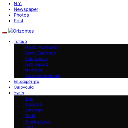
N.Y.
Newspaper
Photos
Post
Τοπικά
Νομός Καστοριάς
Άργος Ορεστικό
Εκδηλώσεις
Αστυνομικά
Νεστόριο
Δυτική Μακεδονία
Επικαιρότητα
Οικονομία
Υγεία
Tips
Ομορφιά
Διατροφή
Παιδί
Ψυχική Υγεία
Σπίτι