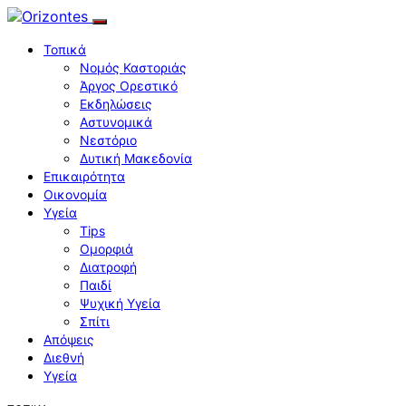
Τοπικά
Νομός Καστοριάς
Άργος Ορεστικό
Εκδηλώσεις
Αστυνομικά
Νεστόριο
Δυτική Μακεδονία
Επικαιρότητα
Οικονομία
Υγεία
Tips
Ομορφιά
Διατροφή
Παιδί
Ψυχική Υγεία
Σπίτι
Απόψεις
Διεθνή
Υγεία