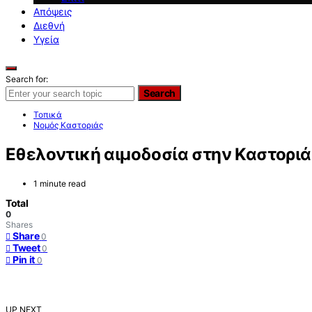
Απόψεις
Διεθνή
Υγεία
Search for:
Search
Τοπικά
Νομός Καστοριάς
Εθελοντική αιμοδοσία στην Καστοριά
1 minute read
Total
0
Shares
Share
0
Tweet
0
Pin it
0
UP NEXT