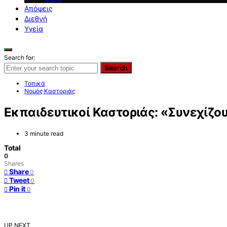
Απόψεις
Διεθνή
Υγεία
Search for:
Search
Τοπικά
Νομός Καστοριάς
Εκπαιδευτικοί Καστοριάς: «Συνεχίζο
3 minute read
Total
0
Shares
Share
0
Tweet
0
Pin it
0
UP NEXT