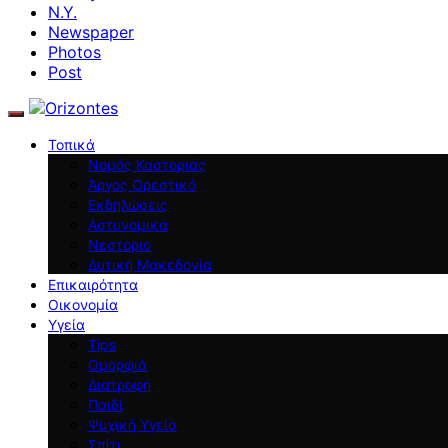
N.Y.
Newspaper
Photos
Post
Τοπικά
Νομός Καστοριάς
Άργος Ορεστικό
Εκδηλώσεις
Αστυνομικά
Νεστόριο
Δυτική Μακεδονία
Επικαιρότητα
Οικονομία
Υγεία
Tips
Ομορφιά
Διατροφή
Παιδί
Ψυχική Υγεία
Σπίτι