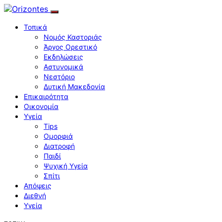
Τοπικά
Νομός Καστοριάς
Άργος Ορεστικό
Εκδηλώσεις
Αστυνομικά
Νεστόριο
Δυτική Μακεδονία
Επικαιρότητα
Οικονομία
Υγεία
Tips
Ομορφιά
Διατροφή
Παιδί
Ψυχική Υγεία
Σπίτι
Απόψεις
Διεθνή
Υγεία