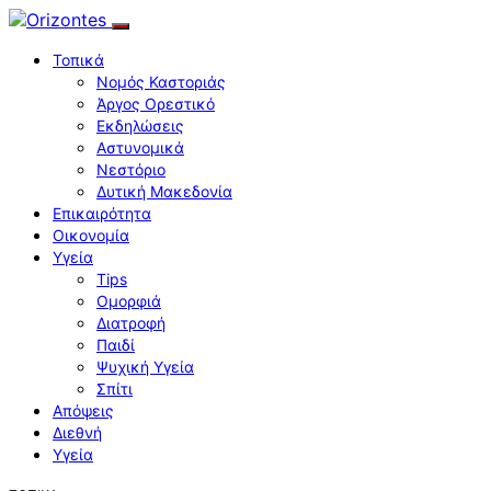
Τοπικά
Νομός Καστοριάς
Άργος Ορεστικό
Εκδηλώσεις
Αστυνομικά
Νεστόριο
Δυτική Μακεδονία
Επικαιρότητα
Οικονομία
Υγεία
Tips
Ομορφιά
Διατροφή
Παιδί
Ψυχική Υγεία
Σπίτι
Απόψεις
Διεθνή
Υγεία