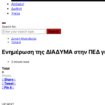
Απόψεις
Διεθνή
Υγεία
Search for:
Search
Δυτική Μακεδονία
Τοπικά
Ενημέρωση της ΔΙΑΔΥΜΑ στην ΠΕΔ γ
2 minute read
Total
0
Shares
Share
0
Tweet
0
Pin it
0
UP NEXT