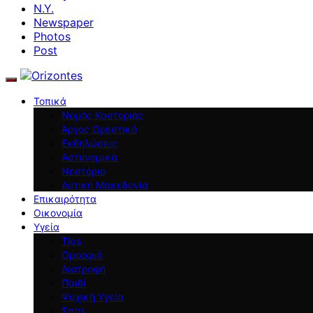
N.Y.
Newspaper
Photos
Post
Τοπικά
Νομός Καστοριάς
Άργος Ορεστικό
Εκδηλώσεις
Αστυνομικά
Νεστόριο
Δυτική Μακεδονία
Επικαιρότητα
Οικονομία
Υγεία
Tips
Ομορφιά
Διατροφή
Παιδί
Ψυχική Υγεία
Σπίτι