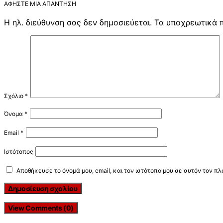
ΑΦΉΣΤΕ ΜΙΑ ΑΠΆΝΤΗΣΗ
Η ηλ. διεύθυνση σας δεν δημοσιεύεται.
Τα υποχρεωτικά 
Σχόλιο
*
Όνομα
*
Email
*
Ιστότοπος
Αποθήκευσε το όνομά μου, email, και τον ιστότοπο μου σε αυτόν τον π
View Comments (0)