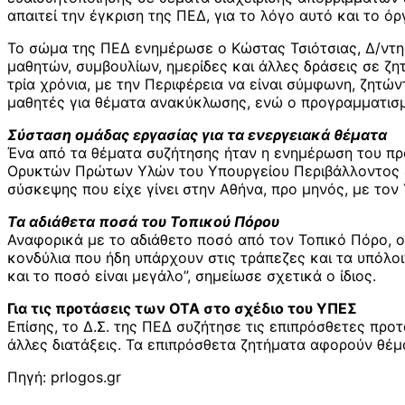
απαιτεί την έγκριση της ΠΕΔ, για το λόγο αυτό και το 
Το σώμα της ΠΕΔ ενημέρωσε ο Κώστας Τσιότσιας, Δ/ντη
μαθητών, συμβουλίων, ημερίδες και άλλες δράσεις σε ζη
τρία χρόνια, με την Περιφέρεια να είναι σύμφωνη, ζη
μαθητές για θέματα ανακύκλωσης, ενώ ο προγραμματισμ
Σύσταση ομάδας εργασίας για τα ενεργειακά θέματα
Ένα από τα θέματα συζήτησης ήταν η ενημέρωση του πρ
Ορυκτών Πρώτων Υλών του Υπουργείου Περιβάλλοντος & 
σύσκεψης που είχε γίνει στην Αθήνα, προ μηνός, με τον
Τα αδιάθετα ποσά του Τοπικού Πόρου
Αναφορικά με το αδιάθετο ποσό από τον Τοπικό Πόρο, 
κονδύλια που ήδη υπάρχουν στις τράπεζες και τα υπόλοι
και το ποσό είναι μεγάλο”, σημείωσε σχετικά ο ίδιος.
Για τις προτάσεις των ΟΤΑ στο σχέδιο του ΥΠΕΣ
Επίσης, το Δ.Σ. της ΠΕΔ συζήτησε τις επιπρόσθετες πρ
άλλες διατάξεις. Τα επιπρόσθετα ζητήματα αφορούν θέμ
Πηγή: prlogos.gr