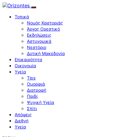
Τοπικά
Νομός Καστοριάς
Άργος Ορεστικό
Εκδηλώσεις
Αστυνομικά
Νεστόριο
Δυτική Μακεδονία
Επικαιρότητα
Οικονομία
Υγεία
Tips
Ομορφιά
Διατροφή
Παιδί
Ψυχική Υγεία
Σπίτι
Απόψεις
Διεθνή
Υγεία