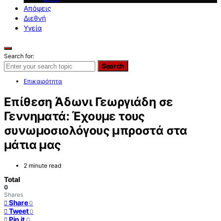
Απόψεις
Διεθνή
Υγεία
Search for:
Search
Επικαιρότητα
Επίθεση Άδωνι Γεωργιάδη σε
Γεννηματά: Έχουμε τους
συνωμοσιολόγους μπροστά στα
μάτια μας
2 minute read
Total
0
Shares
Share
0
Tweet
0
Pin it
0