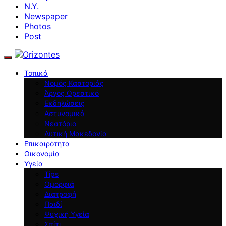
N.Y.
Newspaper
Photos
Post
Τοπικά
Νομός Καστοριάς
Άργος Ορεστικό
Εκδηλώσεις
Αστυνομικά
Νεστόριο
Δυτική Μακεδονία
Επικαιρότητα
Οικονομία
Υγεία
Tips
Ομορφιά
Διατροφή
Παιδί
Ψυχική Υγεία
Σπίτι