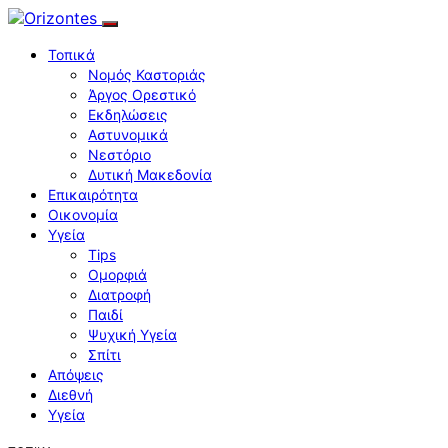
Τοπικά
Νομός Καστοριάς
Άργος Ορεστικό
Εκδηλώσεις
Αστυνομικά
Νεστόριο
Δυτική Μακεδονία
Επικαιρότητα
Οικονομία
Υγεία
Tips
Ομορφιά
Διατροφή
Παιδί
Ψυχική Υγεία
Σπίτι
Απόψεις
Διεθνή
Υγεία