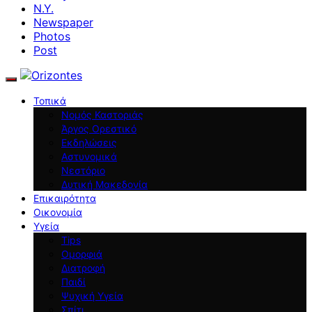
N.Y.
Newspaper
Photos
Post
Τοπικά
Νομός Καστοριάς
Άργος Ορεστικό
Εκδηλώσεις
Αστυνομικά
Νεστόριο
Δυτική Μακεδονία
Επικαιρότητα
Οικονομία
Υγεία
Tips
Ομορφιά
Διατροφή
Παιδί
Ψυχική Υγεία
Σπίτι