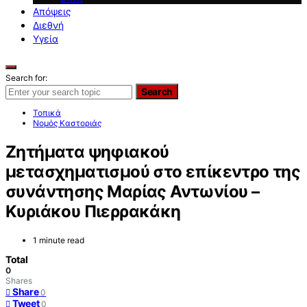
Απόψεις
Διεθνή
Υγεία
Search for:
Search
Τοπικά
Νομός Καστοριάς
Ζητήματα ψηφιακού
μετασχηματισμού στο επίκεντρο της
συνάντησης Μαρίας Αντωνίου –
Κυριάκου Πιερρακάκη
1 minute read
Total
0
Shares
Share
0
Tweet
0