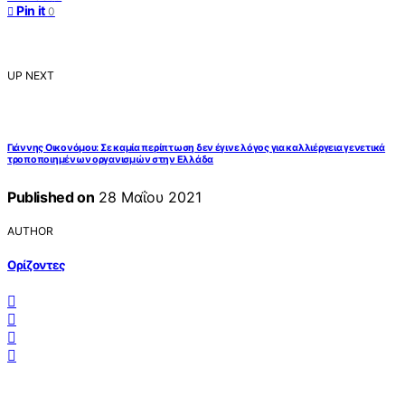
Pin it
0
UP NEXT
Γιάννης Οικονόμου: Σε καμία περίπτωση δεν έγινε λόγος για καλλιέργεια γενετικά
τροποποιημένων οργανισμών στην Ελλάδα
Published on
28 Μαΐου 2021
AUTHOR
Ορίζοντες