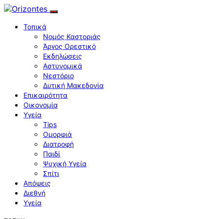
Τοπικά
Νομός Καστοριάς
Άργος Ορεστικό
Εκδηλώσεις
Αστυνομικά
Νεστόριο
Δυτική Μακεδονία
Επικαιρότητα
Οικονομία
Υγεία
Tips
Ομορφιά
Διατροφή
Παιδί
Ψυχική Υγεία
Σπίτι
Απόψεις
Διεθνή
Υγεία