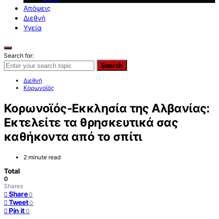
Απόψεις
Διεθνή
Υγεία
Search for:
Search
Διεθνή
Κορωνοϊός
Κορωνοϊός-Εκκλησία της Αλβανίας:
Εκτελείτε τα θρησκευτικά σας
καθήκοντα από το σπίτι
2 minute read
Total
0
Shares
Share
0
Tweet
0
Pin it
0