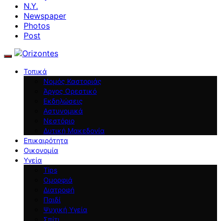
N.Y.
Newspaper
Photos
Post
Τοπικά
Νομός Καστοριάς
Άργος Ορεστικό
Εκδηλώσεις
Αστυνομικά
Νεστόριο
Δυτική Μακεδονία
Επικαιρότητα
Οικονομία
Υγεία
Tips
Ομορφιά
Διατροφή
Παιδί
Ψυχική Υγεία
Σπίτι