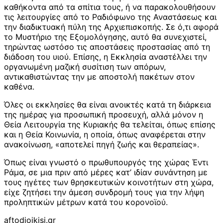
καθήκοντα από τα σπίτια τους, ή να παρακολουθήσουν
τις λειτουργίες από το Ραδιόφωνο της Αναστάσεως και
την διαδικτυακή πύλη της Αρχιεπισκοπής. Σε ό,τι αφορά
το Μυστήριο της Εξομολόγησης, αυτό θα συνεχιστεί,
τηρώντας ωστόσο τις αποστάσεις προστασίας από τη
διάδοση του υιού. Επίσης, η Εκκλησία αναστέλλει την
οργανωμένη μαζική συσίτιση των απόρων,
αντικαθιστώντας την με αποστολή πακέτων στον
καθένα.
Όλες οι εκκλησίες θα είναι ανοικτές κατά τη διάρκεια
της ημέρας για προσωπική προσευχή, αλλά μόνον η
Θεία Λειτουργία της Κυριακής θα τελείται, όπως επίσης
και η Θεία Κοινωνία, η οποία, όπως αναφέρεται στην
ανακοίνωση, «αποτελεί πηγή ζωής και θεραπείας».
Όπως είναι γνωστό ο πρωθυπουργός της χώρας Έντι
Ράμα, σε μια πριν από μέρες κατ’ ιδίαν συνάντηση με
τους ηγέτες των θρησκευτικών κοινοτήτων στη χώρα,
είχε ζητήσει την άμεση συνδρομή τους για την λήψη
προληπτικών μέτρων κατά του κορονοϊού.
aftodioikisi.gr