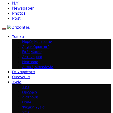
N.Y.
Newspaper
Photos
Post
Τοπικά
Νομός Καστοριάς
Άργος Ορεστικό
Εκδηλώσεις
Αστυνομικά
Νεστόριο
Δυτική Μακεδονία
Επικαιρότητα
Οικονομία
Υγεία
Tips
Ομορφιά
Διατροφή
Παιδί
Ψυχική Υγεία
Σπίτι