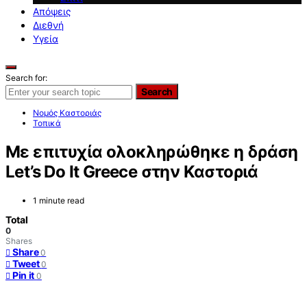
Απόψεις
Διεθνή
Υγεία
Search for:
Search
Νομός Καστοριάς
Τοπικά
Με επιτυχία ολοκληρώθηκε η δράση
Let’s Do It Greece στην Καστοριά
1 minute read
Total
0
Shares
Share
0
Tweet
0
Pin it
0