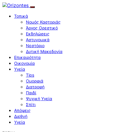
Τοπικά
Νομός Καστοριάς
Άργος Ορεστικό
Εκδηλώσεις
Αστυνομικά
Νεστόριο
Δυτική Μακεδονία
Επικαιρότητα
Οικονομία
Υγεία
Tips
Ομορφιά
Διατροφή
Παιδί
Ψυχική Υγεία
Σπίτι
Απόψεις
Διεθνή
Υγεία