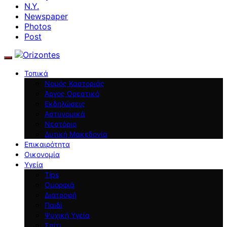
N.Y.
Newspaper
Photos
Post
Τοπικά
Νομός Καστοριάς
Άργος Ορεστικό
Εκδηλώσεις
Αστυνομικά
Νεστόριο
Δυτική Μακεδονία
Επικαιρότητα
Οικονομία
Υγεία
Tips
Ομορφιά
Διατροφή
Παιδί
Ψυχική Υγεία
Σπίτι