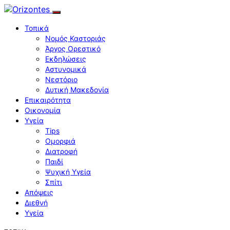
Τοπικά
Νομός Καστοριάς
Άργος Ορεστικό
Εκδηλώσεις
Αστυνομικά
Νεστόριο
Δυτική Μακεδονία
Επικαιρότητα
Οικονομία
Υγεία
Tips
Ομορφιά
Διατροφή
Παιδί
Ψυχική Υγεία
Σπίτι
Απόψεις
Διεθνή
Υγεία