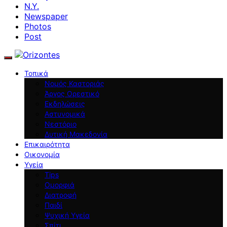
N.Y.
Newspaper
Photos
Post
Τοπικά
Νομός Καστοριάς
Άργος Ορεστικό
Εκδηλώσεις
Αστυνομικά
Νεστόριο
Δυτική Μακεδονία
Επικαιρότητα
Οικονομία
Υγεία
Tips
Ομορφιά
Διατροφή
Παιδί
Ψυχική Υγεία
Σπίτι