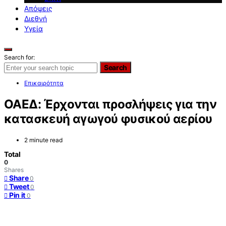
Απόψεις
Διεθνή
Υγεία
Search for:
Search
Επικαιρότητα
ΟΑΕΔ: Έρχονται προσλήψεις για την
κατασκευή αγωγού φυσικού αερίου
2 minute read
Total
0
Shares
Share
0
Tweet
0
Pin it
0