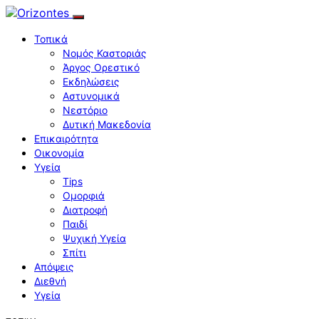
Τοπικά
Νομός Καστοριάς
Άργος Ορεστικό
Εκδηλώσεις
Αστυνομικά
Νεστόριο
Δυτική Μακεδονία
Επικαιρότητα
Οικονομία
Υγεία
Tips
Ομορφιά
Διατροφή
Παιδί
Ψυχική Υγεία
Σπίτι
Απόψεις
Διεθνή
Υγεία