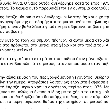
ύ Αγία Άννα. Ο ναός αυτός ανεγέρθηκε κατά το έτος 197
ατος. Το θαύμα αυτό παρουσιάζεται εν συντομία ακολούθ
ς έκτιζε μία οικία στο Δενδροχώρι Καστοριάς και είχε πρ
αγειρόμενης οικοδομής και το μικρό αγόρι του ηλικίας 5 
ατήρητο έναν βαθύ λάκκο γεμάτον με σβησμένο ασβέστη, π
ον ασβέστη.
αν αυτό το τραγικό συμβάν πήδηξαν κι αυτοί μέσα στο λάκ
 στο πρόσωπο, στα μάτια, στα χέρια και στα πόδια του.
 νοσηλευτεί εκεί.
ότι τα εγκαύματα στα μάτια του παιδιού ήταν μόνο εξωτερι
ι στον Βυσούλη, ότι ο μικρός, όταν έπεσε μέσα στον ασβέσ
ν αίσια έκβαση του περιγραφόμενου γεγονότος, θεώρησε,
είνη την ημέρα. Αποφάσισε λοιπόν ως ελάχιστη έκφραση 
αυτό έπραξε μερικά χρόνια αργότερα, περί το έτος 1975. 
υσε επιμελώς κι έκτισε ο ίδιος με τα χέρια του και χωρί
μερα και θα θυμίζει όσο θα υπάρχει όρθιος, στους πάμπο
υ, το περιγραφόμενο θαύμα τής σωτηρίας του μικρού παι