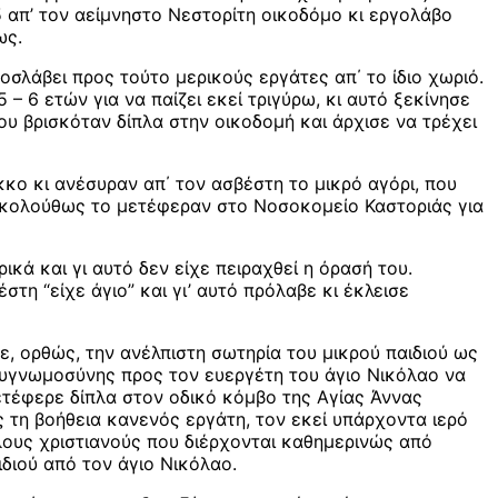
5 απ’ τον αείμνηστο Νεστορίτη οικοδόμο κι εργολάβο
ως.
οσλάβει προς τούτο μερικούς εργάτες απ΄ το ίδιο χωριό.
– 6 ετών για να παίζει εκεί τριγύρω, κι αυτό ξεκίνησε
ου βρισκόταν δίπλα στην οικοδομή και άρχισε να τρέχει
κο κι ανέσυραν απ΄ τον ασβέστη το μικρό αγόρι, που
 Ακολούθως το μετέφεραν στο Νοσοκομείο Καστοριάς για
κά και γι αυτό δεν είχε πειραχθεί η όρασή του.
τη “είχε άγιο” και γι’ αυτό πρόλαβε κι έκλεισε
 ορθώς, την ανέλπιστη σωτηρία του μικρού παιδιού ως
ευγνωμοσύνης προς τον ευεργέτη του άγιο Νικόλαο να
Μετέφερε δίπλα στον οδικό κόμβο της Αγίας Άννας
ς τη βοήθεια κανενός εργάτη, τον εκεί υπάρχοντα ιερό
λλους χριστιανούς που διέρχονται καθημερινώς από
διού από τον άγιο Νικόλαο.