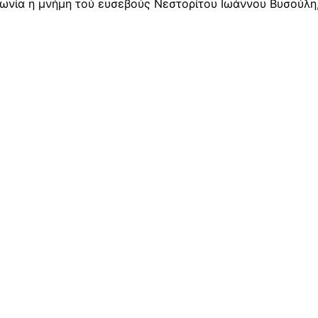
αιωνία η μνήμη τού ευσεβούς Νεστορίτου Ιωάννου Βυσούλη