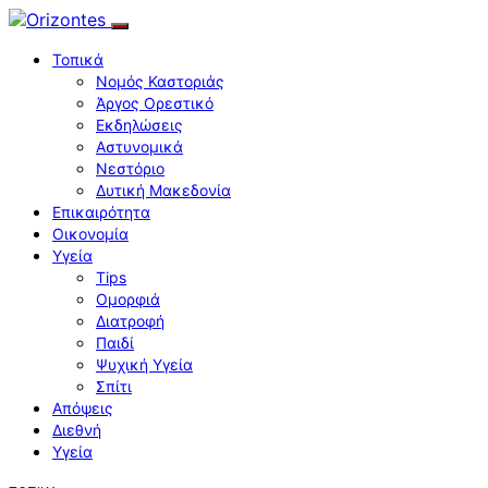
Τοπικά
Νομός Καστοριάς
Άργος Ορεστικό
Εκδηλώσεις
Αστυνομικά
Νεστόριο
Δυτική Μακεδονία
Επικαιρότητα
Οικονομία
Υγεία
Tips
Ομορφιά
Διατροφή
Παιδί
Ψυχική Υγεία
Σπίτι
Απόψεις
Διεθνή
Υγεία