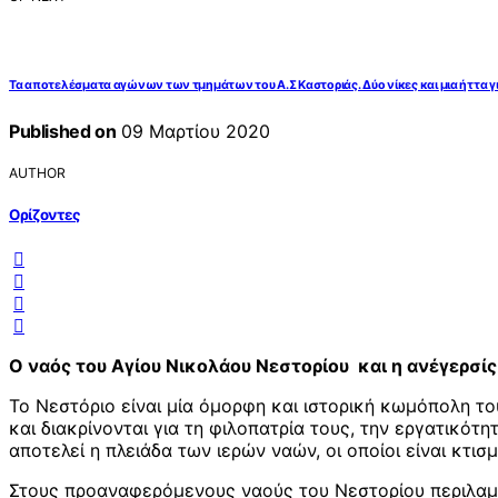
Τα αποτελέσματα αγώνων των τμημάτων του Α.Σ Καστοριάς. Δύο νίκες και μια ήττα γ
Published on
09 Μαρτίου 2020
AUTHOR
Ορίζοντες
Ο ναός του Αγίου Νικολάου Νεστορίου και η ανέγερσί
Το Νεστόριο είναι μία όμορφη και ιστορική κωμόπολη τ
και διακρίνονται για τη φιλοπατρία τους, την εργατικότ
αποτελεί η πλειάδα των ιερών ναών, οι οποίοι είναι κτισ
Στους προαναφερόμενους ναούς του Νεστορίου περιλαμβά