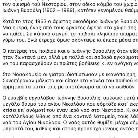
τον οικισμό τού Νεστορίου, στον οδικό κόμβο του χωριο
Ιωάννη Βυσούλη (1902 – 1989), κατόπιν γενομένου θαύμ
Κατά το έτος 1963 ο άριστος οικοδόμος Ιωάννης Βυσούλη
Μια ημέρα, ένας από τους εργάτες έφερε στο χώρο της αν
να παίζει. Σε κάποια στιγμή, το παιδάκι πλησίασε απαρ
γύρω του. Ενώ έτρεχε όμως σκόνταψε κι έπεσε μέσα στ
Ο πατέρας του παιδιού και ο Ιωάννης Βυσούλης όταν είδ
ήταν ζωντανό μεν, αλλά με πολλά και σοβαρά εγκαύματα
να του παρασχεθούν οι πρώτες βοήθειες κι εν ανάγκη να
Στο Νοσοκομείο οι γιατροί διαπίστωσαν με ικανοποίηση, 
Συνεπέραναν μάλιστα και είπαν στο γονέα του παιδιού κα
ερμητικά τα μάτια του, με αποτέλεσμα αυτά να σωθούν.
Ο ευσεβής εργολάβος Ιωάννης Βυσούλης, αμέσως μετά τη
μεγάλο θαύμα του αγίου Νικολάου που εόρταζε κατ΄ εκ
κτίσει επ’ ονόματί του έναν ιερό ναό στο Νεστόριο. Κι 
κατάλληλους λίθους από ένα κοντινό λατομείο, τους λάξε
ναό του Αγίου Νικολάου. Ο ναός αυτός θυμίζει μέχρι σή
μπροστά του, καθώς και στους προσευχόμενους εντός το