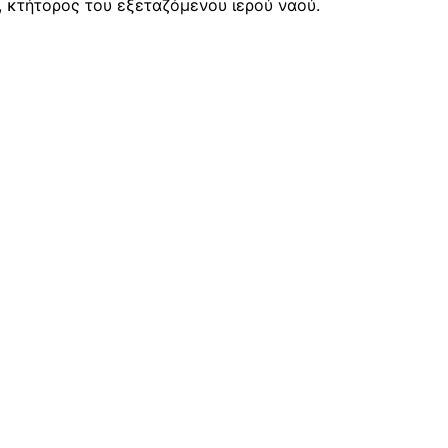
, κτήτορος του εξεταζόμενου ιερού ναού.