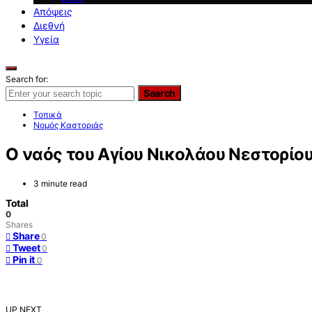
Απόψεις
Διεθνή
Υγεία
Search for:
Search
Τοπικά
Νομός Καστοριάς
Ο ναός του Αγίου Νικολάου Νεστορίο
3 minute read
Total
0
Shares
Share
0
Tweet
0
Pin it
0
UP NEXT