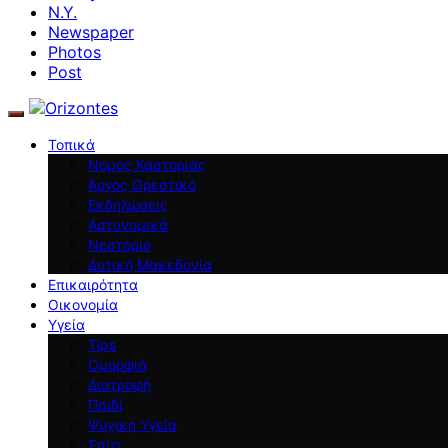
N.Y.
Newspaper
Photos
Post
Τοπικά
Νομός Καστοριάς
Άργος Ορεστικό
Εκδηλώσεις
Αστυνομικά
Νεστόριο
Δυτική Μακεδονία
Επικαιρότητα
Οικονομία
Υγεία
Tips
Ομορφιά
Διατροφή
Παιδί
Ψυχική Υγεία
Σπίτι