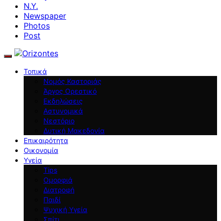
N.Y.
Newspaper
Photos
Post
Τοπικά
Νομός Καστοριάς
Άργος Ορεστικό
Εκδηλώσεις
Αστυνομικά
Νεστόριο
Δυτική Μακεδονία
Επικαιρότητα
Οικονομία
Υγεία
Tips
Ομορφιά
Διατροφή
Παιδί
Ψυχική Υγεία
Σπίτι