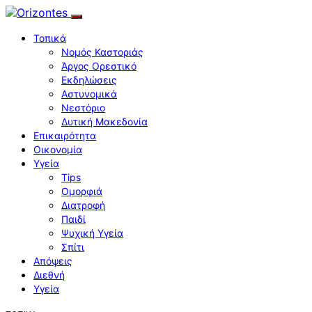
Τοπικά
Νομός Καστοριάς
Άργος Ορεστικό
Εκδηλώσεις
Αστυνομικά
Νεστόριο
Δυτική Μακεδονία
Επικαιρότητα
Οικονομία
Υγεία
Tips
Ομορφιά
Διατροφή
Παιδί
Ψυχική Υγεία
Σπίτι
Απόψεις
Διεθνή
Υγεία