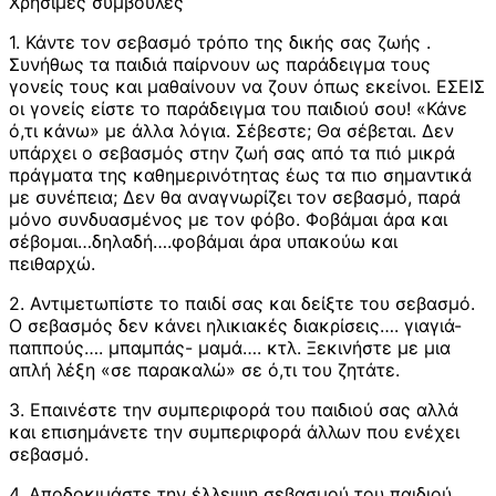
Χρήσιμες συμβουλές
1. Κάντε τον σεβασμό τρόπο της δικής σας ζωής .
Συνήθως τα παιδιά παίρνουν ως παράδειγμα τους
γονείς τους και μαθαίνουν να ζουν όπως εκείνοι. ΕΣΕΙΣ
οι γονείς είστε το παράδειγμα του παιδιού σου! «Κάνε
ό,τι κάνω» με άλλα λόγια. Σέβεστε; Θα σέβεται. Δεν
υπάρχει ο σεβασμός στην ζωή σας από τα πιό μικρά
πράγματα της καθημερινότητας έως τα πιο σημαντικά
με συνέπεια; Δεν θα αναγνωρίζει τον σεβασμό, παρά
μόνο συνδυασμένος με τον φόβο. Φοβάμαι άρα και
σέβομαι…δηλαδή….φοβάμαι άρα υπακούω και
πειθαρχώ.
2. Αντιμετωπίστε το παιδί σας και δείξτε του σεβασμό.
Ο σεβασμός δεν κάνει ηλικιακές διακρίσεις…. γιαγιά-
παππούς…. μπαμπάς- μαμά…. κτλ. Ξεκινήστε με μια
απλή λέξη «σε παρακαλώ» σε ό,τι του ζητάτε.
3. Επαινέστε την συμπεριφορά του παιδιού σας αλλά
και επισημάνετε την συμπεριφορά άλλων που ενέχει
σεβασμό.
4. Αποδοκιμάστε την έλλειψη σεβασμού του παιδιού