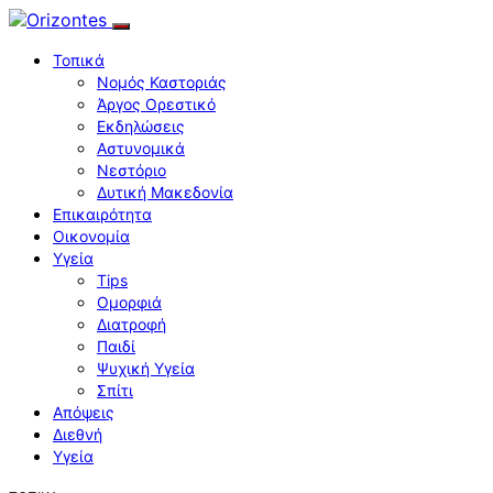
Τοπικά
Νομός Καστοριάς
Άργος Ορεστικό
Εκδηλώσεις
Αστυνομικά
Νεστόριο
Δυτική Μακεδονία
Επικαιρότητα
Οικονομία
Υγεία
Tips
Ομορφιά
Διατροφή
Παιδί
Ψυχική Υγεία
Σπίτι
Απόψεις
Διεθνή
Υγεία