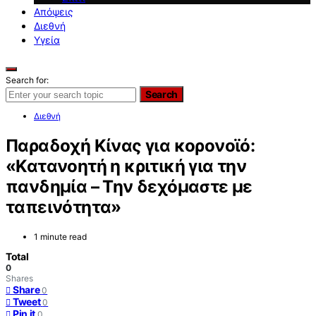
Απόψεις
Διεθνή
Υγεία
Search for:
Search
Διεθνή
Παραδοχή Κίνας για κορονοϊό:
«Κατανοητή η κριτική για την
πανδημία – Την δεχόμαστε με
ταπεινότητα»
1 minute read
Total
0
Shares
Share
0
Tweet
0
Pin it
0