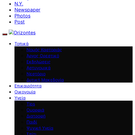
N.Y.
Newspaper
Photos
Post
Τοπικά
Νομός Καστοριάς
Άργος Ορεστικό
Εκδηλώσεις
Αστυνομικά
Νεστόριο
Δυτική Μακεδονία
Επικαιρότητα
Οικονομία
Υγεία
Tips
Ομορφιά
Διατροφή
Παιδί
Ψυχική Υγεία
Σπίτι