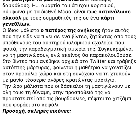
δασκάλους. Η… αμαρτία του άτυχου κοριτσιού,
σύμφωνα με τα διεθνή Μέσα, είναι πως
κατανάλωσε
αλκοόλ
με τους συμμαθητές της σε ένα
πάρτι
γενεθλίων.
Ο ίδιος μάλιστα
ο πατέρας της ανήλικης
ήταν αυτός
που την είδε να πίνει σε ένα βίντεο, ζητώντας από τους
υπεύθυνους του αυστηρού ισλαμικού σχολείου που
φοιτά, την παραδειγματική τιμωρία της. Συγκεκριμένα,
να τη μαστιγώσουν, ενώ εκείνος θα παρακολουθούσε.
Στο βίντεο που ανέβηκε αρχικά στο Twitter και τράβηξε
αυτόπτης μάρτυρας, φαίνεται η μαθήτρια να γονατίζει
στον προαύλιο χώρο και στη συνέχεια να τη χτυπούν
με μανία τέσσερις άνδρες κρατώντας μαστίγιο.
Την ώρα μάλιστα που οι δάσκαλοι τη μαστιγώνουν με
όλη τους τη δύναμη, στην προσπάθειά της να
προστατευτεί από τις βουρδουλιές, πέφτει το χιτζάμπ
που φοράει στο κεφάλι.
Προσοχή, σκληρές εικόνες: