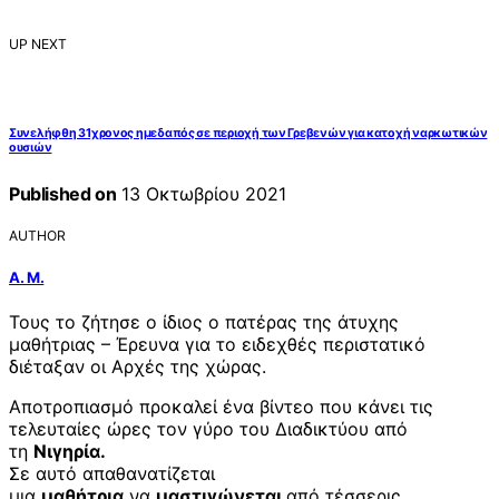
UP NEXT
Συνελήφθη 31χρονος ημεδαπός σε περιοχή των Γρεβενών για κατοχή ναρκωτικών
ουσιών
Published on
13 Οκτωβρίου 2021
AUTHOR
Α. Μ.
Τους το ζήτησε ο ίδιος ο πατέρας της άτυχης
μαθήτριας – Έρευνα για το ειδεχθές περιστατικό
διέταξαν οι Αρχές της χώρας.
Αποτροπιασμό προκαλεί ένα βίντεο που κάνει τις
τελευταίες ώρες τον γύρο του Διαδικτύου από
τη
Νιγηρία.
Σε αυτό απαθανατίζεται
μια
μαθήτρια
να
μαστιγώνεται
από τέσσερις