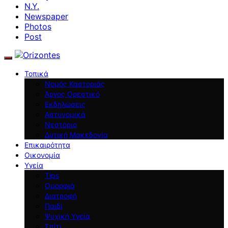
N.Y.
Newspaper
Photos
Post
Τοπικά
Νομός Καστοριάς
Άργος Ορεστικό
Εκδηλώσεις
Αστυνομικά
Νεστόριο
Δυτική Μακεδονία
Επικαιρότητα
Οικονομία
Υγεία
Tips
Ομορφιά
Διατροφή
Παιδί
Ψυχική Υγεία
Σπίτι