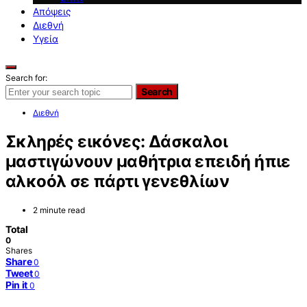
Απόψεις
Διεθνή
Υγεία
Search for:
Search
Διεθνή
Σκληρές εικόνες: Δάσκαλοι
μαστιγώνουν μαθήτρια επειδή ήπιε
αλκοόλ σε πάρτι γενεθλίων
2 minute read
Total
0
Shares
Share
0
Tweet
0
Pin it
0