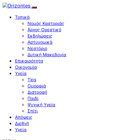
Τοπικά
Νομός Καστοριάς
Άργος Ορεστικό
Εκδηλώσεις
Αστυνομικά
Νεστόριο
Δυτική Μακεδονία
Επικαιρότητα
Οικονομία
Υγεία
Tips
Ομορφιά
Διατροφή
Παιδί
Ψυχική Υγεία
Σπίτι
Απόψεις
Διεθνή
Υγεία