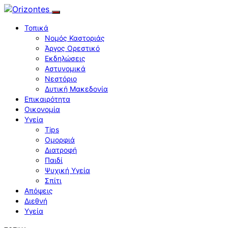
Τοπικά
Νομός Καστοριάς
Άργος Ορεστικό
Εκδηλώσεις
Αστυνομικά
Νεστόριο
Δυτική Μακεδονία
Επικαιρότητα
Οικονομία
Υγεία
Tips
Ομορφιά
Διατροφή
Παιδί
Ψυχική Υγεία
Σπίτι
Απόψεις
Διεθνή
Υγεία