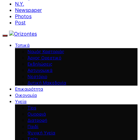
N.Y.
Newspaper
Photos
Post
Τοπικά
Νομός Καστοριάς
Άργος Ορεστικό
Εκδηλώσεις
Αστυνομικά
Νεστόριο
Δυτική Μακεδονία
Επικαιρότητα
Οικονομία
Υγεία
Tips
Ομορφιά
Διατροφή
Παιδί
Ψυχική Υγεία
Σπίτι