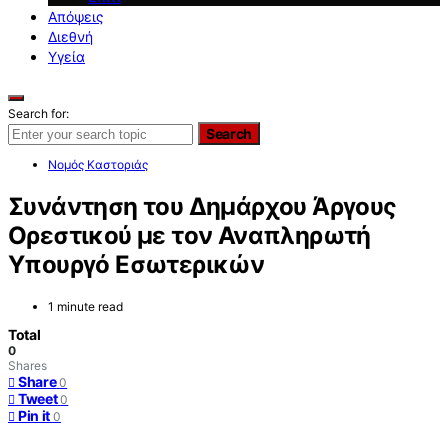
Απόψεις
Διεθνή
Υγεία
Search for:
Search
Νομός Καστοριάς
Συνάντηση του Δημάρχου Άργους
Ορεστικού με τον Αναπληρωτή
Υπουργό Εσωτερικών
1 minute read
Total
0
Shares
Share
0
Tweet
0
Pin it
0