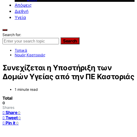
Απόψεις
Διεθνή
Υγεία
Search for:
Search
Τοπικά
Νομός Καστοριάς
Συνεχίζεται η Υποστήριξη των
Δομών Υγείας από την ΠΕ Καστοριάς
1 minute read
Total
0
Shares
Share
0
Tweet
0
Pin it
0