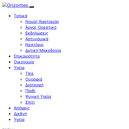
Τοπικά
Νομός Καστοριάς
Άργος Ορεστικό
Εκδηλώσεις
Αστυνομικά
Νεστόριο
Δυτική Μακεδονία
Επικαιρότητα
Οικονομία
Υγεία
Tips
Ομορφιά
Διατροφή
Παιδί
Ψυχική Υγεία
Σπίτι
Απόψεις
Διεθνή
Υγεία