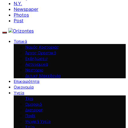
N.Y.
Newspaper
Photos
Post
Τοπικά
Νομός Καστοριάς
Άργος Ορεστικό
Εκδηλώσεις
Αστυνομικά
Νεστόριο
Δυτική Μακεδονία
Επικαιρότητα
Οικονομία
Υγεία
Tips
Ομορφιά
Διατροφή
Παιδί
Ψυχική Υγεία
Σπίτι