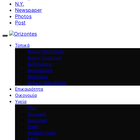
N.Y.
Newspaper
Photos
Post
Τοπικά
Νομός Καστοριάς
Άργος Ορεστικό
Εκδηλώσεις
Αστυνομικά
Νεστόριο
Δυτική Μακεδονία
Επικαιρότητα
Οικονομία
Υγεία
Tips
Ομορφιά
Διατροφή
Παιδί
Ψυχική Υγεία
Σπίτι