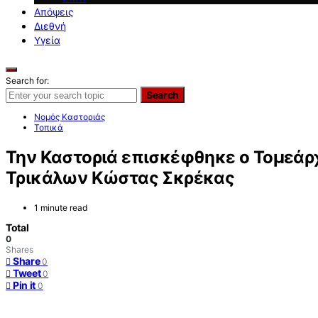
Απόψεις
Διεθνή
Υγεία
Search for:
Search
Νομός Καστοριάς
Τοπικά
Την Καστοριά επισκέφθηκε ο Τομεάρχ
Τρικάλων Κώστας Σκρέκας
1 minute read
Total
0
Shares
Share
0
Tweet
0
Pin it
0