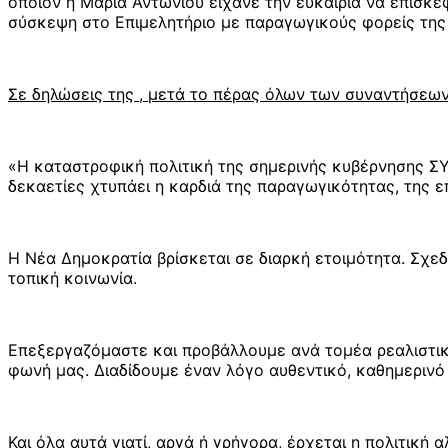
οποίον η Μαρία Αντωνίου είχανε την ευκαιρία να επισκ
σύσκεψη στο Επιμελητήριο με παραγωγικούς φορείς της
Σε δηλώσεις της , μετά το πέρας όλων των συναντήσεων
«Η καταστροφική πολιτική της σημερινής κυβέρνησης ΣΥ
δεκαετίες χτυπάει η καρδιά της παραγωγικότητας, της ε
Η Νέα Δημοκρατία βρίσκεται σε διαρκή ετοιμότητα. Σχ
τοπική κοινωνία.
Επεξεργαζόμαστε και προβάλλουμε ανά τομέα ρεαλιστικ
φωνή μας. Διαδίδουμε έναν λόγο αυθεντικό, καθημερινό 
Και όλα αυτά γιατί, αργά ή γρήγορα, έρχεται η πολιτικ