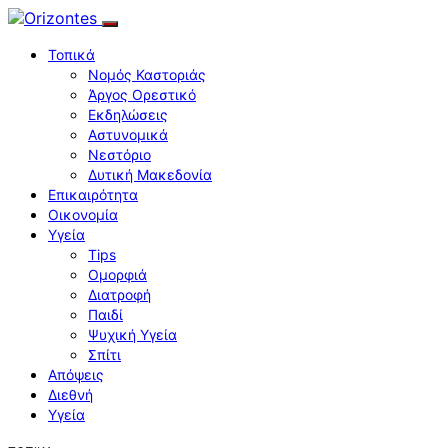
Τοπικά
Νομός Καστοριάς
Άργος Ορεστικό
Εκδηλώσεις
Αστυνομικά
Νεστόριο
Δυτική Μακεδονία
Επικαιρότητα
Οικονομία
Υγεία
Tips
Ομορφιά
Διατροφή
Παιδί
Ψυχική Υγεία
Σπίτι
Απόψεις
Διεθνή
Υγεία