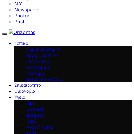
N.Y.
Newspaper
Photos
Post
Τοπικά
Νομός Καστοριάς
Άργος Ορεστικό
Εκδηλώσεις
Αστυνομικά
Νεστόριο
Δυτική Μακεδονία
Επικαιρότητα
Οικονομία
Υγεία
Tips
Ομορφιά
Διατροφή
Παιδί
Ψυχική Υγεία
Σπίτι