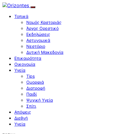
Τοπικά
Νομός Καστοριάς
Άργος Ορεστικό
Εκδηλώσεις
Αστυνομικά
Νεστόριο
Δυτική Μακεδονία
Επικαιρότητα
Οικονομία
Υγεία
Tips
Ομορφιά
Διατροφή
Παιδί
Ψυχική Υγεία
Σπίτι
Απόψεις
Διεθνή
Υγεία