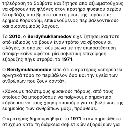
τηλεόραση το Σάββατο και ζήτησε από αξιωματούχους
να σβήσουν τις φλόγες στον κρατήρα φυσικού αερίου
Νταρβάζα, που βρίσκεται στη μέση της τεράστιας
ερήμου Καρακούμ, επικαλούμενος περιβαλλοντικούς
και οικονομικούς λόγους.
Το
2010
, ο
Berdymukhamedov
είχε ζητήσει και τότε
από ειδικούς να βρουν έναν τρόπο να σβήσουν οι
φλόγες, οι οποίες -σύμφωνα με την επικρατέστερη
άποψη- καίνε αφότου μία σοβιετική επιχείρηση
εξόρυξης πήγε στραβά, το
1971
.
Ο
Berdymukhamedov
είπε ότι ο κρατήρας «επηρεάζει
αρνητικά τόσο το περιβάλλον όσο και την υγεία των
ανθρώπων που ζουν κοντά».
«Χάνουμε πολύτιμους φυσικούς πόρους, από τους
οποίους θα μπορούσαμε να παίρνουμε σημαντικά
κέρδη και να τους χρησιμοποιούμε για τη βελτίωση της
ευημερίας των ανθρώπων μας», πρόσθεσε.
Ο κρατήρας δημιουργήθηκε το
1971
όταν σημειώθηκε
ατύχημα κατά τη διάρκεια σοβιετικών εξορύξεων για