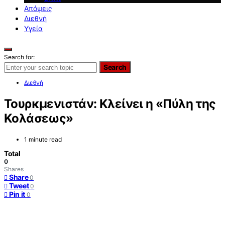
Απόψεις
Διεθνή
Υγεία
Search for:
Search
Διεθνή
Τουρκμενιστάν: Κλείνει η «Πύλη της
Κολάσεως»
1 minute read
Total
0
Shares
Share
0
Tweet
0
Pin it
0