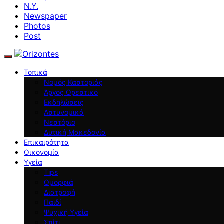
N.Y.
Newspaper
Photos
Post
Τοπικά
Νομός Καστοριάς
Άργος Ορεστικό
Εκδηλώσεις
Αστυνομικά
Νεστόριο
Δυτική Μακεδονία
Επικαιρότητα
Οικονομία
Υγεία
Tips
Ομορφιά
Διατροφή
Παιδί
Ψυχική Υγεία
Σπίτι