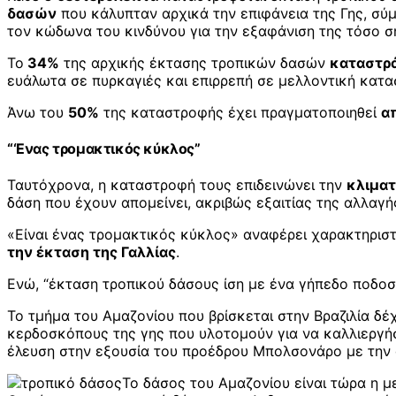
δασών
που κάλυπταν αρχικά την επιφάνεια της Γης, σ
τον κώδωνα του κινδύνου για την εξαφάνιση της τόσο 
Το
34%
της αρχικής έκτασης τροπικών δασών
καταστρ
ευάλωτα σε πυρκαγιές και επιρρεπή σε μελλοντική κατα
Άνω του
50%
της καταστροφής έχει πραγματοποιηθεί
α
“‘Ενας τρομακτικός κύκλος”
Ταυτόχρονα, η καταστροφή τους επιδεινώνει την
κλιματ
δάση που έχουν απομείνει, ακριβώς εξαιτίας της αλλαγή
«Είναι ένας τρομακτικός κύκλος» αναφέρει χαρακτηριστι
την έκταση της Γαλλίας
.
Ενώ, “έκταση τροπικού δάσους ίση με ένα γήπεδο ποδο
Το τμήμα του Αμαζονίου που βρίσκεται στην Βραζιλία δέχ
κερδοσκόπους της γης που υλοτομούν για να καλλιεργήσο
έλευση στην εξουσία του προέδρου Μπολσονάρο με την
Το δάσος του Αμαζονίου είναι τώρα η μ