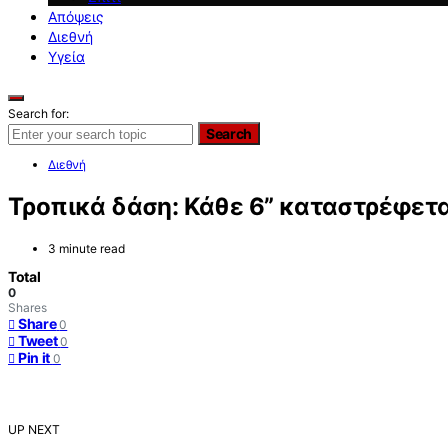
Απόψεις
Διεθνή
Υγεία
Search for:
Search
Διεθνή
Τροπικά δάση: Κάθε 6” καταστρέφετα
3 minute read
Total
0
Shares
Share
0
Tweet
0
Pin it
0
UP NEXT