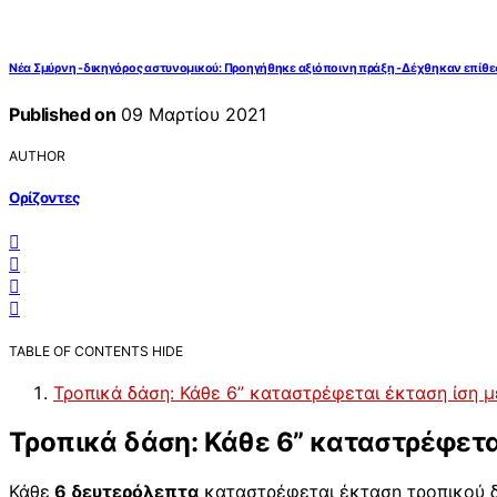
Νέα Σμύρνη -δικηγόρος αστυνομικού: Προηγήθηκε αξιόποινη πράξη -Δέχθηκαν επίθε
Published on
09 Μαρτίου 2021
AUTHOR
Ορίζοντες
TABLE OF CONTENTS
HIDE
Τροπικά δάση: Κάθε 6” καταστρέφεται έκταση ίση 
Τροπικά δάση: Κάθε 6” καταστρέφετα
Κάθε
6 δευτερόλεπτα
καταστρέφεται έκταση τροπικού δ