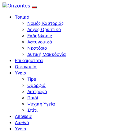
Τοπικά
Νομός Καστοριάς
Άργος Ορεστικό
Εκδηλώσεις
Αστυνομικά
Νεστόριο
Δυτική Μακεδονία
Επικαιρότητα
Οικονομία
Υγεία
Tips
Ομορφιά
Διατροφή
Παιδί
Ψυχική Υγεία
Σπίτι
Απόψεις
Διεθνή
Υγεία