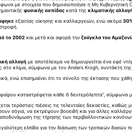
ύμφωνα με στοιχεία που δημοσιοποίησε η Μη Κυβερνητική
σημαντικής
φυσικής ασπίδας
κατά της
κλιματικής αλλαγ
άφηκε
εξαιτίας οίκησης και καλλιεργειών, ενώ ακόμα
30
στροφή.
πό το 2002
και μετά και αφορά την
ζούγκλα του Αμαζονί
ική αλλαγή
με αποτέλεσμα να δημιουργείται ένα εφέ ντό
ς στο κλίμα, σύμφωνα με τον Anders Krogh, συντάκτη της
κά, ενώ επισημαίνει ότι το σύνολο της έκτασης που χάθη
σφαίρου καταστρέφεται κάθε 6 δευτερόλεπτα”, σύμφωνα 
εται τεράστιες πιέσεις τις τελευταίες δεκαετίες, καθώς 
υν σόγια, να εκτρέψουν βοοειδή και για άλλες καλλιέργει
 αποδυνάμωση της τήρησης των περιβαλλοντικών κανόνω
εγαλύτερη ελπίδα για την διάσωση των τροπικών δασών που