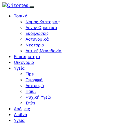
Τοπικά
Νομός Καστοριάς
Άργος Ορεστικό
Εκδηλώσεις
Αστυνομικά
Νεστόριο
Δυτική Μακεδονία
Επικαιρότητα
Οικονομία
Υγεία
Tips
Ομορφιά
Διατροφή
Παιδί
Ψυχική Υγεία
Σπίτι
Απόψεις
Διεθνή
Υγεία