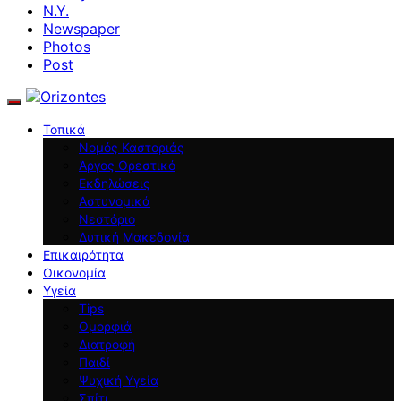
N.Y.
Newspaper
Photos
Post
Τοπικά
Νομός Καστοριάς
Άργος Ορεστικό
Εκδηλώσεις
Αστυνομικά
Νεστόριο
Δυτική Μακεδονία
Επικαιρότητα
Οικονομία
Υγεία
Tips
Ομορφιά
Διατροφή
Παιδί
Ψυχική Υγεία
Σπίτι