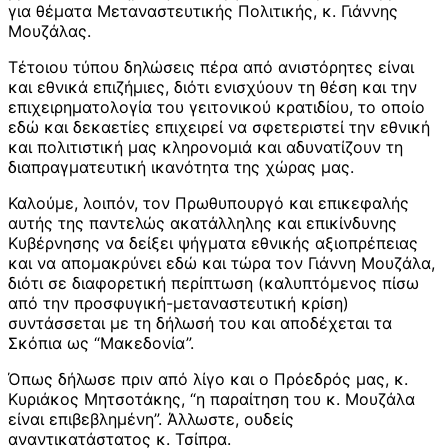
για θέματα Μεταναστευτικής Πολιτικής, κ. Γιάννης
Μουζάλας.
Τέτοιου τύπου δηλώσεις πέρα από ανιστόρητες είναι
και εθνικά επιζήμιες, διότι ενισχύουν τη θέση και την
επιχειρηματολογία του γειτονικού κρατιδίου, το οποίο
εδώ και δεκαετίες επιχειρεί να σφετεριστεί την εθνική
και πολιτιστική μας κληρονομιά και αδυνατίζουν τη
διαπραγματευτική ικανότητα της χώρας μας.
Καλούμε, λοιπόν, τον Πρωθυπουργό και επικεφαλής
αυτής της παντελώς ακατάλληλης και επικίνδυνης
Κυβέρνησης να δείξει ψήγματα εθνικής αξιοπρέπειας
και να απομακρύνει εδώ και τώρα τον Γιάννη Μουζάλα,
διότι σε διαφορετική περίπτωση (καλυπτόμενος πίσω
από την προσφυγική-μεταναστευτική κρίση)
συντάσσεται με τη δήλωσή του και αποδέχεται τα
Σκόπια ως “Μακεδονία”.
Όπως δήλωσε πριν από λίγο και ο Πρόεδρός μας, κ.
Κυριάκος Μητσοτάκης, “η παραίτηση του κ. Μουζάλα
είναι επιβεβλημένη”. Άλλωστε, ουδείς
αναντικατάστατος κ. Τσίπρα.