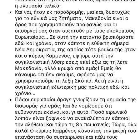
η ονομασία τελικά;
Και ναι, ήταν εκ παραδρομής, μια και, δυστυχώς
για τα εθνικά μας ζητήματα, Μακεδονία είναι ο
όρος που χρησιμοποιούν προφανώς και οι
υπουργοί μας όταν συζητούν με τους υπόλοιπους
Ευρωπαίους… Σε αυτή την κατάντια βρισκόμαστε
εδώ και χρόνια, όταν κάποτε η εύθικτη σήμερα
Νέα Δημοκρατία, της οποίας τότε βουλευτής ήταν
και ο κύριος Καμμένος, εφήυρε αυτή την
συγκλονιστική λύση: εσείς εκεί έξω ας τη λέτε
Μακεδονία, αλλά κρυφά από εμάς! Εμείς θα
κάνουμε ότι δεν ακούμε, αφήστε μας να
χρησιμοποιούμε τη λέξη Σκόπια. Αυτή είναι η
συγκλονιστική εξωτερική μας πολιτική εδώ και
χρόνια…
Πόσοι ευρωπαίοι άραγε γνωρίζουν τη σημασία της
διαφοράς για εμάς; Και δε νομίζουμε ότι
ευθύνονται εκείνοι και γι αυτό. Ποσό ειρωνικό
λοιπόν είναι ξαφνικά να ανακαλύπτουν κάποιοι
την αλήθεια! Και τώρα τι; Θα πει κανείς; Τώρα, όλα
καλά! Ο κύριος Καμμένος κάνοντας την μικρή του
επανάσταση θα συσπειρώσει και πάλι τους