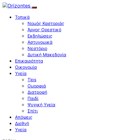
Τοπικά
Νομός Καστοριάς
Άργος Ορεστικό
Εκδηλώσεις
Αστυνομικά
Νεστόριο
Δυτική Μακεδονία
Επικαιρότητα
Οικονομία
Υγεία
Tips
Ομορφιά
Διατροφή
Παιδί
Ψυχική Υγεία
Σπίτι
Απόψεις
Διεθνή
Υγεία