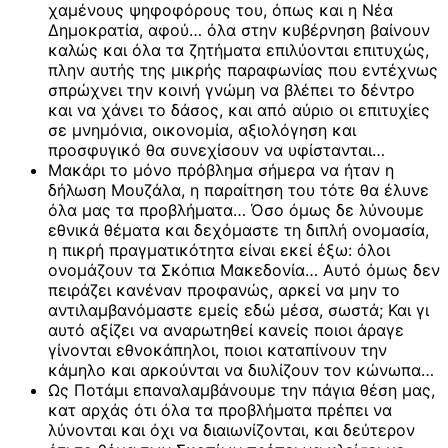
χαμένους ψηφοφόρους του, όπως και η Νέα
Δημοκρατία, αφού… όλα στην κυβέρνηση βαίνουν
καλώς και όλα τα ζητήματα επιλύονται επιτυχώς,
πλην αυτής της μικρής παραφωνίας που εντέχνως
σπρώχνει την κοινή γνώμη να βλέπει το δέντρο
και να χάνει το δάσος, και από αύριο οι επιτυχίες
σε μνημόνια, οικονομία, αξιολόγηση και
προσφυγικό θα συνεχίσουν να υφίστανται…
Μακάρι το μόνο πρόβλημα σήμερα να ήταν η
δήλωση Μουζάλα, η παραίτηση του τότε θα έλυνε
όλα μας τα προβλήματα… Όσο όμως δε λύνουμε
εθνικά θέματα και δεχόμαστε τη διπλή ονομασία,
η πικρή πραγματικότητα είναι εκεί έξω: όλοι
ονομάζουν τα Σκόπια Μακεδονία… Αυτό όμως δεν
πειράζει κανέναν προφανώς, αρκεί να μην το
αντιλαμβανόμαστε εμείς εδώ μέσα, σωστά; Και γι
αυτό αξίζει να αναρωτηθεί κανείς ποιοι άραγε
γίνονται εθνοκάπηλοι, ποιοι καταπίνουν την
κάμηλο και αρκούνται να διυλίζουν τον κώνωπα…
Ως Ποτάμι επαναλαμβάνουμε την πάγια θέση μας,
κατ αρχάς ότι όλα τα προβλήματα πρέπει να
λύνονται και όχι να διαιωνίζονται, και δεύτερον