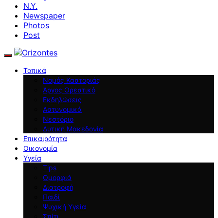
N.Y.
Newspaper
Photos
Post
Τοπικά
Νομός Καστοριάς
Άργος Ορεστικό
Εκδηλώσεις
Αστυνομικά
Νεστόριο
Δυτική Μακεδονία
Επικαιρότητα
Οικονομία
Υγεία
Tips
Ομορφιά
Διατροφή
Παιδί
Ψυχική Υγεία
Σπίτι