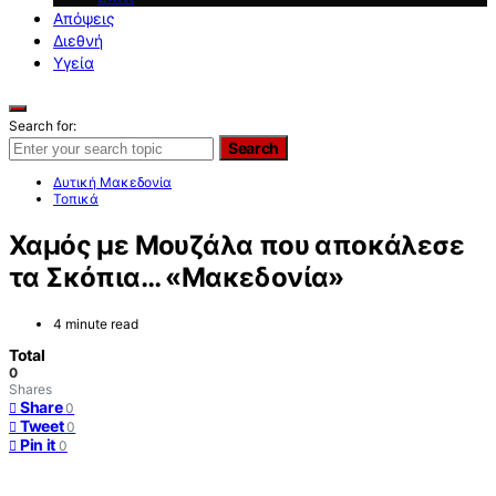
Απόψεις
Διεθνή
Υγεία
Search for:
Search
Δυτική Μακεδονία
Τοπικά
Χαμός με Μουζάλα που αποκάλεσε
τα Σκόπια… «Μακεδονία»
4 minute read
Total
0
Shares
Share
0
Tweet
0
Pin it
0