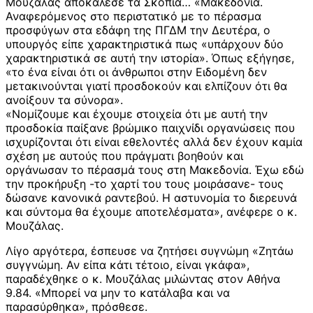
Μουζάλας αποκάλεσε τα Σκόπια… «Μακεδονία.
Αναφερόμενος στο περιστατικό με το πέρασμα
προσφύγων στα εδάφη της ΠΓΔΜ την Δευτέρα, ο
υπουργός είπε χαρακτηριστικά πως «υπάρχουν δύο
χαρακτηριστικά σε αυτή την ιστορία». Όπως εξήγησε,
«το ένα είναι ότι οι άνθρωποι στην Ειδομένη δεν
μετακινούνται γιατί προσδοκούν και ελπίζουν ότι θα
ανοίξουν τα σύνορα».
«Νομίζουμε και έχουμε στοιχεία ότι με αυτή την
προσδοκία παίξανε βρώμικο παιχνίδι οργανώσεις που
ισχυρίζονται ότι είναι εθελοντές αλλά δεν έχουν καμία
σχέση με αυτούς που πράγματι βοηθούν και
οργάνωσαν το πέρασμά τους στη Μακεδονία. Έχω εδώ
την προκήρυξη -το χαρτί του τους μοιράσανε- τους
δώσανε κανονικά ραντεβού. Η αστυνομία το διερευνά
και σύντομα θα έχουμε αποτελέσματα», ανέφερε ο κ.
Μουζάλας.
Λίγο αργότερα, έσπευσε να ζητήσει συγνώμη «Ζητάω
συγγνώμη. Αν είπα κάτι τέτοιο, είναι γκάφα»,
παραδέχθηκε ο κ. Μουζάλας μιλώντας στον Αθήνα
9.84. «Μπορεί να μην το κατάλαβα και να
παρασύρθηκα», πρόσθεσε.