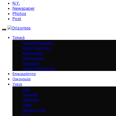
N.Y.
Newspaper
Photos
Post
Τοπικά
Νομός Καστοριάς
Άργος Ορεστικό
Εκδηλώσεις
Αστυνομικά
Νεστόριο
Δυτική Μακεδονία
Επικαιρότητα
Οικονομία
Υγεία
Tips
Ομορφιά
Διατροφή
Παιδί
Ψυχική Υγεία
Σπίτι