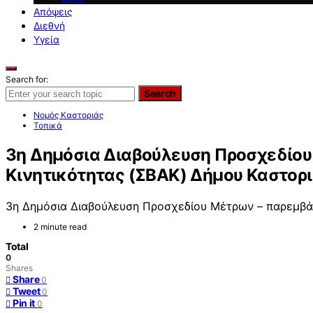
Απόψεις
Διεθνή
Υγεία
Search for:
Search
Νομός Καστοριάς
Τοπικά
3η Δημόσια Διαβούλευση Προσχεδίου
Κινητικότητας (ΣΒΑΚ) Δήμου Καστορ
3η Δημόσια Διαβούλευση Προσχεδίου Μέτρων – παρεμβάσ
2 minute read
Total
0
Shares
Share
0
Tweet
0
Pin it
0