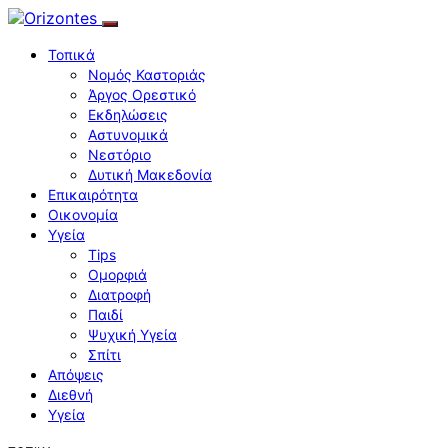
Τοπικά
Νομός Καστοριάς
Άργος Ορεστικό
Εκδηλώσεις
Αστυνομικά
Νεστόριο
Δυτική Μακεδονία
Επικαιρότητα
Οικονομία
Υγεία
Tips
Ομορφιά
Διατροφή
Παιδί
Ψυχική Υγεία
Σπίτι
Απόψεις
Διεθνή
Υγεία