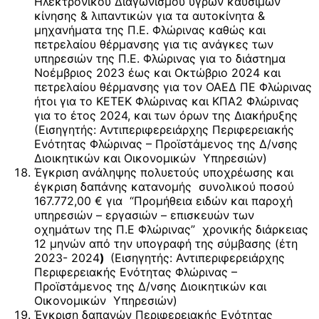
Ηλεκτρονικού Διαγωνισμού υγρών καυσίμων
κίνησης & λιπαντικών για τα αυτοκίνητα &
μηχανήματα της Π.Ε. Φλώρινας καθώς και
πετρελαίου θέρμανσης για τις ανάγκες των
υπηρεσιών της Π.Ε. Φλώρινας για το διάστημα
Νοέμβριος 2023 έως και Οκτώβριο 2024 και
πετρελαίου θέρμανσης για τον ΟΑΕΔ ΠΕ Φλώρινας
ήτοι για το ΚΕΤΕΚ Φλώρινας και ΚΠΑ2 Φλώρινας
για το έτος 2024, και των όρων της Διακήρυξης
(Εισηγητής: Αντιπεριφερειάρχης Περιφερειακής
Ενότητας Φλώρινας – Προϊστάμενος της Δ/νσης
Διοικητικών και Οικονομικών Υπηρεσιών)
Έγκριση ανάληψης πολυετούς υποχρέωσης και
έγκριση δαπάνης κατανομής συνολικού ποσού
167.772,00 € για “Προμήθεια ειδών και παροχή
υπηρεσιών – εργασιών – επισκευών των
οχημάτων της Π.Ε Φλώρινας” χρονικής διάρκειας
12 μηνών από την υπογραφή της σύμβασης (έτη
2023- 2024
)
(Εισηγητής: Αντιπεριφερειάρχης
Περιφερειακής Ενότητας Φλώρινας –
Προϊστάμενος της Δ/νσης Διοικητικών και
Οικονομικών Υπηρεσιών)
Έγκριση δαπανών Περιφερειακής Ενότητας