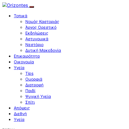
Τοπικά
Νομός Καστοριάς
Άργος Ορεστικό
Εκδηλώσεις
Αστυνομικά
Νεστόριο
Δυτική Μακεδονία
Επικαιρότητα
Οικονομία
Υγεία
Tips
Ομορφιά
Διατροφή
Παιδί
Ψυχική Υγεία
Σπίτι
Απόψεις
Διεθνή
Υγεία