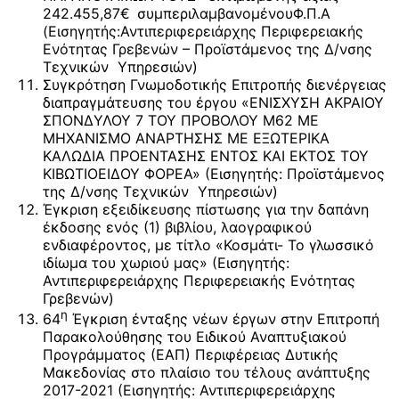
242.455,87€
συμπεριλαμβανομένουΦ.Π.Α
(Εισηγητής:Αντιπεριφερειάρχης Περιφερειακής
Ενότητας Γρεβενών – Προϊστάμενος της Δ/νσης
Τεχνικών Υπηρεσιών)
Συγκρότηση Γνωμοδοτικής Επιτροπής διενέργειας
διαπραγμάτευσης του έργου «ΕΝΙΣXΥΣΗ ΑΚΡΑIΟΥ
ΣΠΟΝΔΥΛΟΥ 7 ΤΟΥ ΠΡΟΒΟΛΟΥ Μ62 ΜΕ
ΜΗΧΑΝΙΣΜΟ ΑΝΑΡΤΗΣΗΣ ΜΕ ΕΞΩΤΕΡΙΚΑ
ΚΑΛΩΔΙΑ ΠΡΟΕΝΤΑΣΗΣ ΕΝΤΟΣ ΚΑΙ ΕΚΤΟΣ ΤΟΥ
ΚΙΒΩΤΙΟΕΙΔΟΥ ΦΟΡΕΑ» (Εισηγητής: Προϊστάμενος
της Δ/νσης Τεχνικών Υπηρεσιών)
Έγκριση εξειδίκευσης πίστωσης για την δαπάνη
έκδοσης ενός (1) βιβλίου, λαογραφικού
ενδιαφέροντος, με τίτλο «Κοσμάτι- Το γλωσσικό
ιδίωμα του χωριού μας» (Εισηγητής:
Αντιπεριφερειάρχης Περιφερειακής Ενότητας
Γρεβενών)
η
64
Έγκριση ένταξης νέων έργων στην Επιτροπή
Παρακολούθησης του Ειδικού Αναπτυξιακού
Προγράμματος (ΕΑΠ) Περιφέρειας Δυτικής
Μακεδονίας στο πλαίσιο του τέλους ανάπτυξης
2017-2021 (Εισηγητής: Αντιπεριφερειάρχης