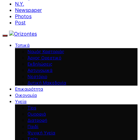
N.Y.
Newspaper
Photos
Post
Τοπικά
Νομός Καστοριάς
Άργος Ορεστικό
Εκδηλώσεις
Αστυνομικά
Νεστόριο
Δυτική Μακεδονία
Επικαιρότητα
Οικονομία
Υγεία
Tips
Ομορφιά
Διατροφή
Παιδί
Ψυχική Υγεία
Σπίτι