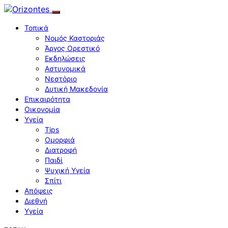
Τοπικά
Νομός Καστοριάς
Άργος Ορεστικό
Εκδηλώσεις
Αστυνομικά
Νεστόριο
Δυτική Μακεδονία
Επικαιρότητα
Οικονομία
Υγεία
Tips
Ομορφιά
Διατροφή
Παιδί
Ψυχική Υγεία
Σπίτι
Απόψεις
Διεθνή
Υγεία