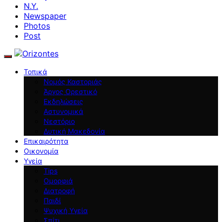
N.Y.
Newspaper
Photos
Post
Τοπικά
Νομός Καστοριάς
Άργος Ορεστικό
Εκδηλώσεις
Αστυνομικά
Νεστόριο
Δυτική Μακεδονία
Επικαιρότητα
Οικονομία
Υγεία
Tips
Ομορφιά
Διατροφή
Παιδί
Ψυχική Υγεία
Σπίτι