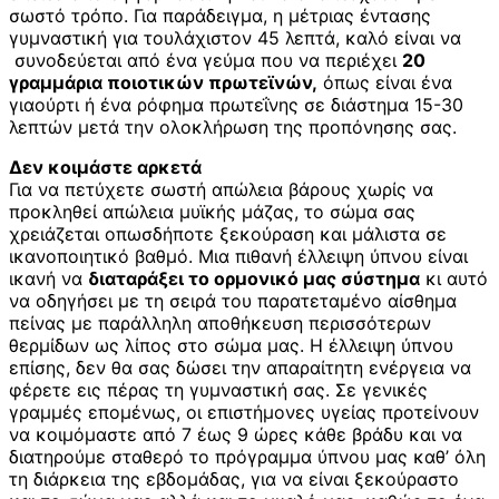
σωστό τρόπο. Για παράδειγμα, η μέτριας έντασης
γυμναστική για τουλάχιστον 45 λεπτά, καλό είναι να
συνοδεύεται από ένα γεύμα που να περιέχει
20
γραμμάρια ποιοτικών πρωτεϊνών,
όπως είναι ένα
γιαούρτι ή ένα ρόφημα πρωτεΐνης σε διάστημα 15-30
λεπτών μετά την ολοκλήρωση της προπόνησης σας.
Δεν κοιμάστε αρκετά
Για να πετύχετε σωστή απώλεια βάρους χωρίς να
προκληθεί απώλεια μυϊκής μάζας, το σώμα σας
χρειάζεται οπωσδήποτε ξεκούραση και μάλιστα σε
ικανοποιητικό βαθμό. Μια πιθανή έλλειψη ύπνου είναι
ικανή να
διαταράξει το ορμονικό μας σύστημα
κι αυτό
να οδηγήσει με τη σειρά του παρατεταμένο αίσθημα
πείνας με παράλληλη αποθήκευση περισσότερων
θερμίδων ως λίπος στο σώμα μας. Η έλλειψη ύπνου
επίσης, δεν θα σας δώσει την απαραίτητη ενέργεια να
φέρετε εις πέρας τη γυμναστική σας. Σε γενικές
γραμμές επομένως, οι επιστήμονες υγείας προτείνουν
να κοιμόμαστε από 7 έως 9 ώρες κάθε βράδυ και να
διατηρούμε σταθερό το πρόγραμμα ύπνου μας καθ’ όλη
τη διάρκεια της εβδομάδας, για να είναι ξεκούραστο