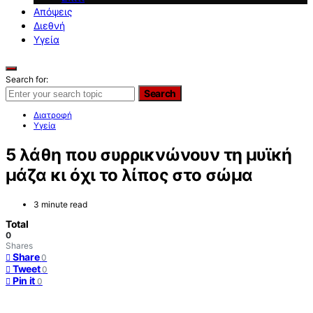
Απόψεις
Διεθνή
Υγεία
Search for:
Search
Διατροφή
Υγεία
5 λάθη που συρρικνώνουν τη μυϊκή
μάζα κι όχι το λίπος στο σώμα
3 minute read
Total
0
Shares
Share
0
Tweet
0
Pin it
0