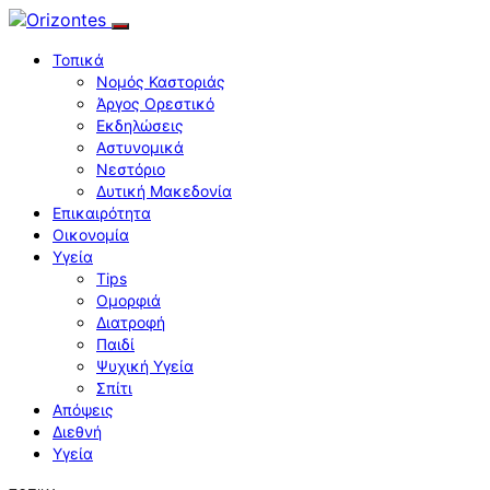
Τοπικά
Νομός Καστοριάς
Άργος Ορεστικό
Εκδηλώσεις
Αστυνομικά
Νεστόριο
Δυτική Μακεδονία
Επικαιρότητα
Οικονομία
Υγεία
Tips
Ομορφιά
Διατροφή
Παιδί
Ψυχική Υγεία
Σπίτι
Απόψεις
Διεθνή
Υγεία