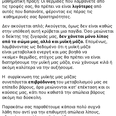
μαθηματική πράξη: Οι θερμίδες που λαμβάνετε από
τις τροφές σας, θα πρέπει να είναι
λιγότερες
από
αυτές που δαπανάτε, φέροντας εις πέρας τις
καθημερινές σας δραστηριότητες.
Δεν ακούγεται απλό; Ακούγεται, όμως δεν είναι καθώς
στην υπόθεσή αυτή κρύβεται μια παγίδα. Όσο μειώνεται
ο δείκτης της ζυγαριάς μας,
δεν χάνεται μόνο λίπος
από το σώμα μας, αλλά και μυϊκή μάζα.
Επομένως,
λαμβάνοντας ως δεδομένο ότι η μυϊκή μάζα
είναι μεταβολικά ενεργή και μας βοηθά να
«καίμε» θερμίδες, στόχος μας θα πρέπει να είναι
διατηρήσουμε την μυϊκή μας μάζα, ενώ χάνουμε κιλά ή
ακόμη καλύτερα να την αυξήσουμε.
Η συρρίκνωση της μυϊκής μας μάζας
συνεπάγεται
επιβράδυνση
του μεταβολισμού μας σε
επίπεδο βάρους, άρα μειώνονται κατ’ επέκταση και οι
καύσεις μας, κάτι που καθιστά την απώλεια βάρους
ακόμη πιο δύσκολη.
Παρακάτω σας παραθέτουμε κάποια πολύ συχνά
λάθη που αντί για την επιθυμητή απώλεια λίπους,