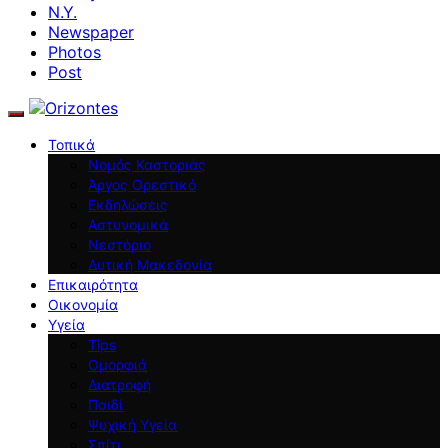
N.Y.
Newspaper
Photos
Post
Τοπικά
Νομός Καστοριάς
Άργος Ορεστικό
Εκδηλώσεις
Αστυνομικά
Νεστόριο
Δυτική Μακεδονία
Επικαιρότητα
Οικονομία
Υγεία
Tips
Ομορφιά
Διατροφή
Παιδί
Ψυχική Υγεία
Σπίτι