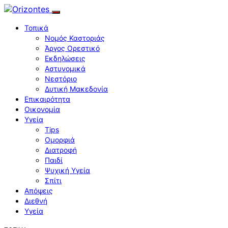
Τοπικά
Νομός Καστοριάς
Άργος Ορεστικό
Εκδηλώσεις
Αστυνομικά
Νεστόριο
Δυτική Μακεδονία
Επικαιρότητα
Οικονομία
Υγεία
Tips
Ομορφιά
Διατροφή
Παιδί
Ψυχική Υγεία
Σπίτι
Απόψεις
Διεθνή
Υγεία