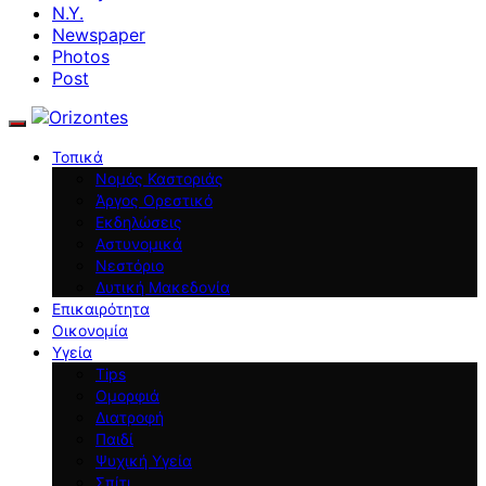
N.Y.
Newspaper
Photos
Post
Τοπικά
Νομός Καστοριάς
Άργος Ορεστικό
Εκδηλώσεις
Αστυνομικά
Νεστόριο
Δυτική Μακεδονία
Επικαιρότητα
Οικονομία
Υγεία
Tips
Ομορφιά
Διατροφή
Παιδί
Ψυχική Υγεία
Σπίτι