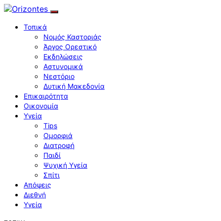
Τοπικά
Νομός Καστοριάς
Άργος Ορεστικό
Εκδηλώσεις
Αστυνομικά
Νεστόριο
Δυτική Μακεδονία
Επικαιρότητα
Οικονομία
Υγεία
Tips
Ομορφιά
Διατροφή
Παιδί
Ψυχική Υγεία
Σπίτι
Απόψεις
Διεθνή
Υγεία