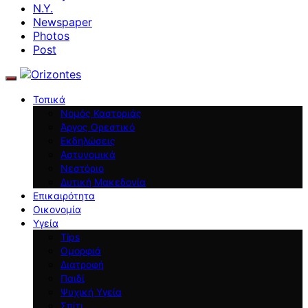
N.Y.
Newspaper
Photos
Post
Τοπικά
Νομός Καστοριάς
Άργος Ορεστικό
Εκδηλώσεις
Αστυνομικά
Νεστόριο
Δυτική Μακεδονία
Επικαιρότητα
Οικονομία
Υγεία
Tips
Ομορφιά
Διατροφή
Παιδί
Ψυχική Υγεία
Σπίτι