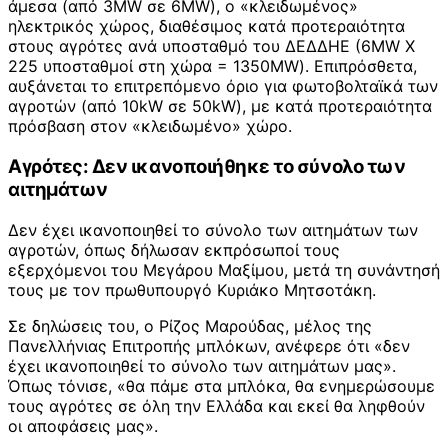
άμεσα (από 3MW σε 6MW), ο «κλειδωμένος»
ηλεκτρικός χώρος, διαθέσιμος κατά προτεραιότητα
στους αγρότες ανά υποσταθμό του ΔΕΔΔΗΕ (6MW Χ
225 υποσταθμοί στη χώρα = 1350MW). Επιπρόσθετα,
αυξάνεται το επιτρεπόμενο όριο για φωτοβολταϊκά των
αγροτών (από 10kW σε 50kW), με κατά προτεραιότητα
πρόσβαση στον «κλειδωμένο» χώρο.
Αγρότες: Δεν ικανοποιήθηκε το σύνολο των
αιτημάτων
Δεν έχει ικανοποιηθεί το σύνολο των αιτημάτων των
αγροτών, όπως δήλωσαν εκπρόσωποί τους
εξερχόμενοι του Μεγάρου Μαξίμου, μετά τη συνάντησή
τους με τον πρωθυπουργό Κυριάκο Μητσοτάκη.
Σε δηλώσεις του, ο Ρίζος Μαρούδας, μέλος της
Πανελλήνιας Επιτροπής μπλόκων, ανέφερε ότι «δεν
έχει ικανοποιηθεί το σύνολο των αιτημάτων μας».
Όπως τόνισε, «θα πάμε στα μπλόκα, θα ενημερώσουμε
τους αγρότες σε όλη την Ελλάδα και εκεί θα ληφθούν
οι αποφάσεις μας».