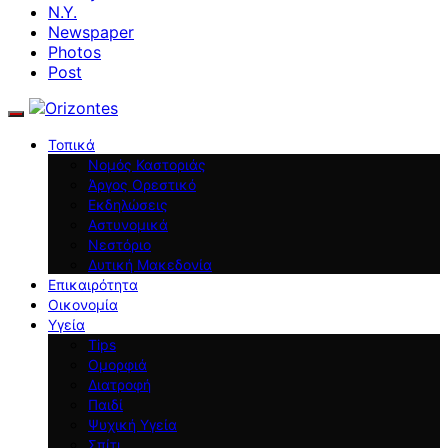
N.Y.
Newspaper
Photos
Post
Τοπικά
Νομός Καστοριάς
Άργος Ορεστικό
Εκδηλώσεις
Αστυνομικά
Νεστόριο
Δυτική Μακεδονία
Επικαιρότητα
Οικονομία
Υγεία
Tips
Ομορφιά
Διατροφή
Παιδί
Ψυχική Υγεία
Σπίτι