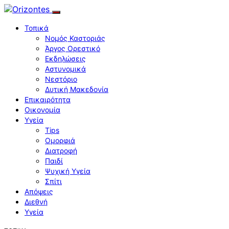
Τοπικά
Νομός Καστοριάς
Άργος Ορεστικό
Εκδηλώσεις
Αστυνομικά
Νεστόριο
Δυτική Μακεδονία
Επικαιρότητα
Οικονομία
Υγεία
Tips
Ομορφιά
Διατροφή
Παιδί
Ψυχική Υγεία
Σπίτι
Απόψεις
Διεθνή
Υγεία