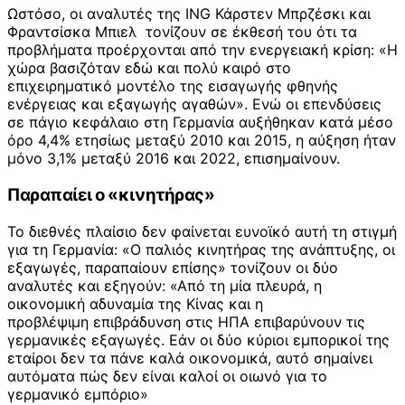
Ωστόσο, οι αναλυτές της ING Κάρστεν Μπρζέσκι και
Φραντσίσκα Μπιελ τονίζουν σε έκθεσή του ότι τα
προβλήματα προέρχονται από την ενεργειακή κρίση: «Η
χώρα βασιζόταν εδώ και πολύ καιρό στο
επιχειρηματικό μοντέλο της εισαγωγής φθηνής
ενέργειας και εξαγωγής αγαθών». Ενώ οι επενδύσεις
σε πάγιο κεφάλαιο στη Γερμανία αυξήθηκαν κατά μέσο
όρο 4,4% ετησίως μεταξύ 2010 και 2015, η αύξηση ήταν
μόνο 3,1% μεταξύ 2016 και 2022, επισημαίνουν.
Παραπαίει ο «κινητήρας»
Το διεθνές πλαίσιο δεν φαίνεται ευνοϊκό αυτή τη στιγμή
για τη Γερμανία: «Ο παλιός κινητήρας της ανάπτυξης, οι
εξαγωγές, παραπαίουν επίσης» τονίζουν οι δύο
αναλυτές και εξηγούν: «Από τη μία πλευρά, η
οικονομική αδυναμία της Κίνας και η
προβλέψιμη επιβράδυνση στις ΗΠΑ επιβαρύνουν τις
γερμανικές εξαγωγές. Εάν οι δύο κύριοι εμπορικοί της
εταίροι δεν τα πάνε καλά οικονομικά, αυτό σημαίνει
αυτόματα πώς δεν είναι καλοί οι οιωνό για το
γερμανικό εμπόριο»