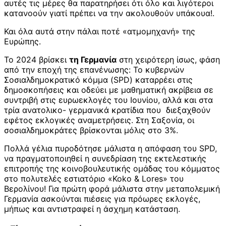
αυτές τις μέρες θα παρατηρήσει ότι όλο και λιγότεροι
κατανοούν γιατί πρέπει να την ακολουθούν υπάκουα!.
Και όλα αυτά στην πάλαι ποτέ «ατμομηχανή» της
Ευρώπης.
Το 2024 βρίσκει
τη Γερμανία
στη χειρότερη ίσως, φάση
από την εποχή της επανένωσης: Το κυβερνών
Σοσιαλδημοκρατικό κόμμα (SPD) καταρρέει στις
δημοσκοπήσεις και οδεύει με μαθηματική ακρίβεια σε
συντριβή στις ευρωεκλογές του Ιουνίου, αλλά και στα
τρία ανατολικο- γερμανικά κρατίδια που διεξαχθούν
εφέτος εκλογικές αναμετρήσεις. Στη Σαξονία, οι
σοσιαλδημοκράτες βρίσκονται μόλις στο 3%.
Πολλά γέλια πυροδότησε μάλιστα η απόφαση του SPD,
να πραγματοποιηθεί η συνεδρίαση της εκτελεστικής
επιτροπής της κοινοβουλευτικής ομάδας του κόμματος
στο πολυτελές εστιατόριο «Koko & Lores» του
Βερολίνου! Για πρώτη φορά μάλιστα στην μεταπολεμική
Γερμανία ασκούνται πιέσεις για πρόωρες εκλογές,
μήπως και αντιστραφεί η άσχημη κατάσταση.