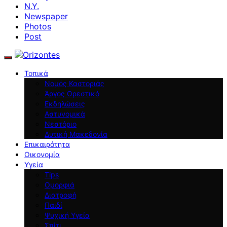
N.Y.
Newspaper
Photos
Post
Τοπικά
Νομός Καστοριάς
Άργος Ορεστικό
Εκδηλώσεις
Αστυνομικά
Νεστόριο
Δυτική Μακεδονία
Επικαιρότητα
Οικονομία
Υγεία
Tips
Ομορφιά
Διατροφή
Παιδί
Ψυχική Υγεία
Σπίτι