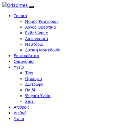
Τοπικά
Νομός Καστοριάς
Άργος Ορεστικό
Εκδηλώσεις
Αστυνομικά
Νεστόριο
Δυτική Μακεδονία
Επικαιρότητα
Οικονομία
Υγεία
Tips
Ομορφιά
Διατροφή
Παιδί
Ψυχική Υγεία
Σπίτι
Απόψεις
Διεθνή
Υγεία