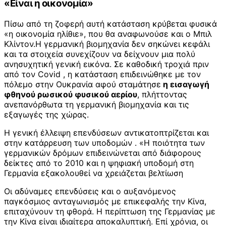
«Είναι η οικονομία»
Πίσω από τη ζοφερή αυτή κατάσταση κρύβεται φυσικά
«η οικονομία ηλίθιε», που θα αναφωνούσε και ο Μπιλ
Κλίντον.Η γερμανική βιομηχανία δεν σηκώνει κεφάλι
και τα στοιχεία συνεχίζουν να δείχνουν μια πολύ
ανησυχητική γενική εικόνα. Σε καθοδική τροχιά πριν
από τον Covid , η κατάσταση επιδεινώθηκε με τον
πόλεμο στην Ουκρανία αφού σταμάτησε
η εισαγωγή
φθηνού ρωσικού φυσικού αερίου
, πλήττοντας
ανεπανόρθωτα τη γερμανική βιομηχανία και τις
εξαγωγές της χώρας.
Η γενική έλλειψη επενδύσεων αντικατοπτρίζεται και
στην κατάρρευση των υποδομών . «Η ποιότητα των
γερμανικών δρόμων επιδεινώνεται από διάφορους
δείκτες από το 2010 και η ψηφιακή υποδομή στη
Γερμανία εξακολουθεί να χρειάζεται βελτίωση
Οι αδύναμες επενδύσεις και ο αυξανόμενος
παγκόσμιος ανταγωνισμός με επικεφαλής την Κίνα,
επιταχύνουν τη φθορά. Η περίπτωση της Γερμανίας με
την Κίνα είναι ιδιαίτερα αποκαλυπτική. Επί χρόνια, οι