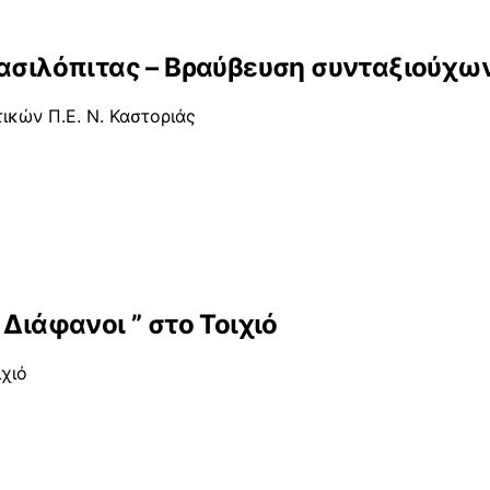
βασιλόπιτας – Βραύβευση συνταξιούχω
ικών Π.Ε. Ν. Καστοριάς
Διάφανοι ” στο Τοιχιό
ιχιό