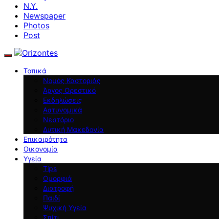
N.Y.
Newspaper
Photos
Post
Τοπικά
Νομός Καστοριάς
Άργος Ορεστικό
Εκδηλώσεις
Αστυνομικά
Νεστόριο
Δυτική Μακεδονία
Επικαιρότητα
Οικονομία
Υγεία
Tips
Ομορφιά
Διατροφή
Παιδί
Ψυχική Υγεία
Σπίτι