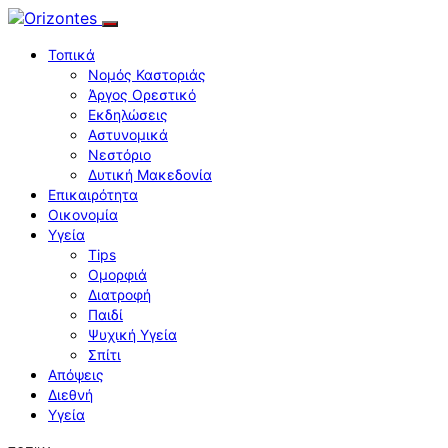
Τοπικά
Νομός Καστοριάς
Άργος Ορεστικό
Εκδηλώσεις
Αστυνομικά
Νεστόριο
Δυτική Μακεδονία
Επικαιρότητα
Οικονομία
Υγεία
Tips
Ομορφιά
Διατροφή
Παιδί
Ψυχική Υγεία
Σπίτι
Απόψεις
Διεθνή
Υγεία