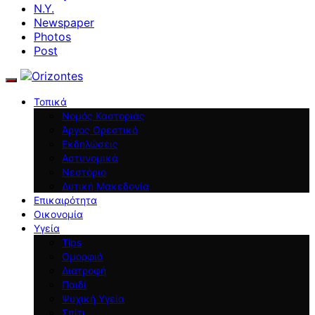
N.Y.
Newspaper
Photos
Post
Τοπικά
Νομός Καστοριάς
Άργος Ορεστικό
Εκδηλώσεις
Αστυνομικά
Νεστόριο
Δυτική Μακεδονία
Επικαιρότητα
Οικονομία
Υγεία
Tips
Ομορφιά
Διατροφή
Παιδί
Ψυχική Υγεία
Σπίτι