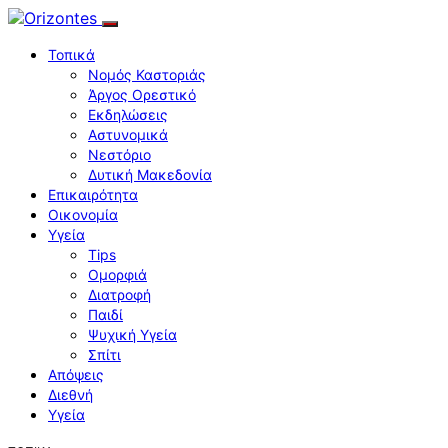
Τοπικά
Νομός Καστοριάς
Άργος Ορεστικό
Εκδηλώσεις
Αστυνομικά
Νεστόριο
Δυτική Μακεδονία
Επικαιρότητα
Οικονομία
Υγεία
Tips
Ομορφιά
Διατροφή
Παιδί
Ψυχική Υγεία
Σπίτι
Απόψεις
Διεθνή
Υγεία