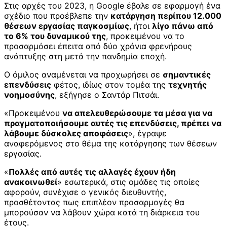
Στις αρχές του 2023, η Google έβαλε σε εφαρμογή ένα
σχέδιο που προέβλεπε την
κατάργηση περίπου 12.000
θέσεων εργασίας παγκοσμίως
, ήτοι
λίγο πάνω από
το 6% του δυναμικού της
, προκειμένου να το
προσαρμόσει έπειτα από δύο χρόνια φρενήρους
ανάπτυξης στη μετά την πανδημία εποχή.
Ο όμιλος αναμένεται να προχωρήσει σε
σημαντικές
επενδύσεις
φέτος, ιδίως στον τομέα της
τεχνητής
νοημοσύνης
, εξήγησε ο Σαντάρ Πιτσάι.
«Προκειμένου
να απελευθερώσουμε τα μέσα για να
πραγματοποιήσουμε αυτές τις επενδύσεις, πρέπει να
λάβουμε δύσκολες αποφάσεις
», έγραψε
αναφερόμενος στο θέμα της κατάργησης των θέσεων
εργασίας.
«
Πολλές από αυτές τις αλλαγές έχουν ήδη
ανακοινωθεί
» εσωτερικά, στις ομάδες τις οποίες
αφορούν, συνέχισε ο γενικός διευθυντής,
προσθέτοντας πως επιπλέον προσαρμογές θα
μπορούσαν να λάβουν χώρα κατά τη διάρκεια του
έτους.