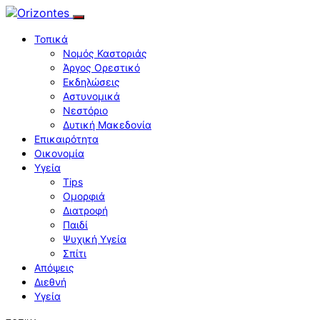
Τοπικά
Νομός Καστοριάς
Άργος Ορεστικό
Εκδηλώσεις
Αστυνομικά
Νεστόριο
Δυτική Μακεδονία
Επικαιρότητα
Οικονομία
Υγεία
Tips
Ομορφιά
Διατροφή
Παιδί
Ψυχική Υγεία
Σπίτι
Απόψεις
Διεθνή
Υγεία