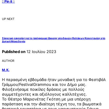
Pin it
0
UP NEXT
Σύσκεψη εργασίας για το πρόγραμμα ίδρυσης υποδομών Θυλάκων Καινοτομίας στη
Δυτική Μακεδονία
Published on
12 Ιουλίου 2023
AUTHOR
Μ. Κ.
Η περασμένη εβδομάδα ήταν μοναδική για το
Φεστιβάλ
Γράμμου/FestivalGrammou
και τον Δήμο μας.
Φιλοξενήσαμε ποικίλες δράσεις με πολλούς
συμμετέχοντες και αξιόλογους καλλιτέχνες.
Το
Θέατρο Μαριονέτας Γκότση
με μια υπέροχη
παράσταση και την ιδιαίτερη τέχνη του, τα βιωματικά
θεατρικά εργαστήρια με τους χαρισματικούς Γιάννη