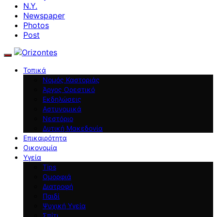
N.Y.
Newspaper
Photos
Post
Τοπικά
Νομός Καστοριάς
Άργος Ορεστικό
Εκδηλώσεις
Αστυνομικά
Νεστόριο
Δυτική Μακεδονία
Επικαιρότητα
Οικονομία
Υγεία
Tips
Ομορφιά
Διατροφή
Παιδί
Ψυχική Υγεία
Σπίτι