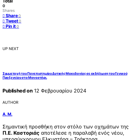
Total
0
Shares
Share
0
Tweet
0
Pin it
0
UP NEXT
Συμμετοχή του Πανεπιστημίου Δυτικής Μακεδονίας σε εκδήλωση του Γενικού
Προξενείου στο Μοναστήρι.
Published on
12 Φεβρουαρίου 2024
AUTHOR
Α. Μ.
Σημαντική προσθήκη στον στόλο των οχημάτων της
Π.Ε. Καστοριάς
αποτέλεσε η παραλαβή ενός νέου,
υπερσύγχρονου Ελκυστήρα – Τράκτορα,