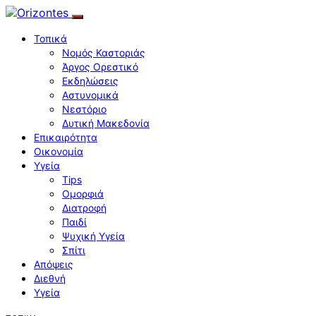
Τοπικά
Νομός Καστοριάς
Άργος Ορεστικό
Εκδηλώσεις
Αστυνομικά
Νεστόριο
Δυτική Μακεδονία
Επικαιρότητα
Οικονομία
Υγεία
Tips
Ομορφιά
Διατροφή
Παιδί
Ψυχική Υγεία
Σπίτι
Απόψεις
Διεθνή
Υγεία