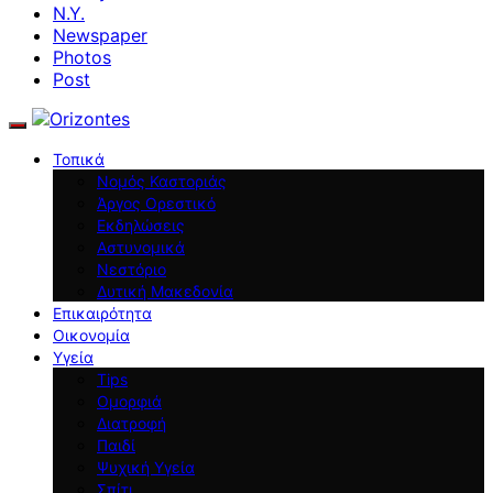
N.Y.
Newspaper
Photos
Post
Τοπικά
Νομός Καστοριάς
Άργος Ορεστικό
Εκδηλώσεις
Αστυνομικά
Νεστόριο
Δυτική Μακεδονία
Επικαιρότητα
Οικονομία
Υγεία
Tips
Ομορφιά
Διατροφή
Παιδί
Ψυχική Υγεία
Σπίτι