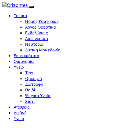
Τοπικά
Νομός Καστοριάς
Άργος Ορεστικό
Εκδηλώσεις
Αστυνομικά
Νεστόριο
Δυτική Μακεδονία
Επικαιρότητα
Οικονομία
Υγεία
Tips
Ομορφιά
Διατροφή
Παιδί
Ψυχική Υγεία
Σπίτι
Απόψεις
Διεθνή
Υγεία