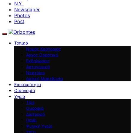
N.Y.
Newspaper
Photos
Post
Τοπικά
Νομός Καστοριάς
Άργος Ορεστικό
Εκδηλώσεις
Αστυνομικά
Νεστόριο
Δυτική Μακεδονία
Επικαιρότητα
Οικονομία
Υγεία
Tips
Ομορφιά
Διατροφή
Παιδί
Ψυχική Υγεία
Σπίτι