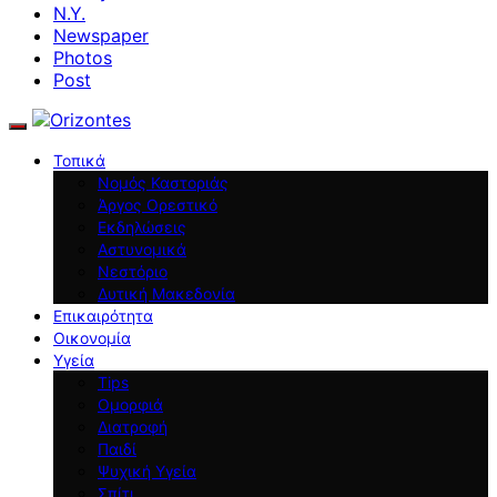
N.Y.
Newspaper
Photos
Post
Τοπικά
Νομός Καστοριάς
Άργος Ορεστικό
Εκδηλώσεις
Αστυνομικά
Νεστόριο
Δυτική Μακεδονία
Επικαιρότητα
Οικονομία
Υγεία
Tips
Ομορφιά
Διατροφή
Παιδί
Ψυχική Υγεία
Σπίτι