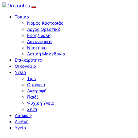
Τοπικά
Νομός Καστοριάς
Άργος Ορεστικό
Εκδηλώσεις
Αστυνομικά
Νεστόριο
Δυτική Μακεδονία
Επικαιρότητα
Οικονομία
Υγεία
Tips
Ομορφιά
Διατροφή
Παιδί
Ψυχική Υγεία
Σπίτι
Απόψεις
Διεθνή
Υγεία