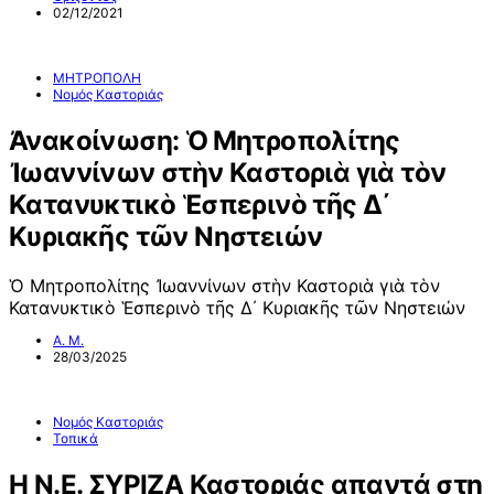
02/12/2021
ΜΗΤΡΟΠΟΛΗ
Νομός Καστοριάς
Ἀνακοίνωση: Ὁ Μητροπολίτης
Ἰωαννίνων στὴν Καστοριὰ γιὰ τὸν
Κατανυκτικὸ Ἑσπερινὸ τῆς Δ΄
Κυριακῆς τῶν Νηστειών
Ὁ Μητροπολίτης Ἰωαννίνων στὴν Καστοριὰ γιὰ τὸν
Κατανυκτικὸ Ἑσπερινὸ τῆς Δ΄ Κυριακῆς τῶν Νηστειών
Α. Μ.
28/03/2025
Νομός Καστοριάς
Τοπικά
Η Ν.Ε. ΣΥΡΙΖΑ Καστοριάς απαντά στη