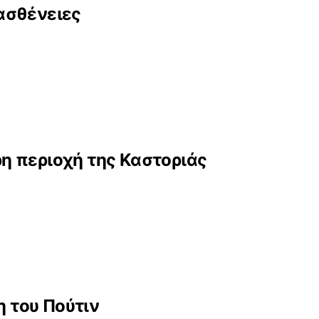
ασθένειες
η περιοχή της Καστοριάς
η του Πούτιν