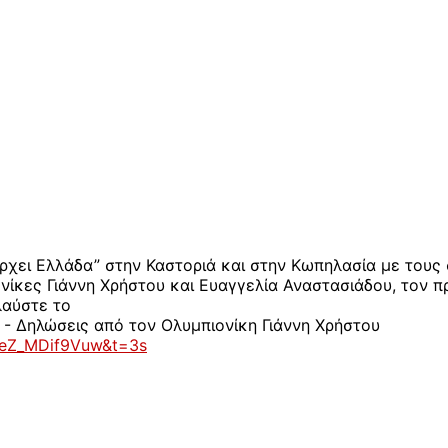
ρχει Ελλάδα” στην Καστοριά και στην Κωπηλασία με τους
ονίκες Γιάννη Χρήστου και Ευαγγελία Αναστασιάδου, τον 
λαύστε το
=eZ_MDif9Vuw&t=3s