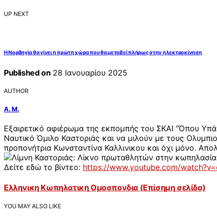
UP NEXT
Η Νορβηγία θα γίνει η πρώτη χώρα που θα μεταβεί πλήρως στην ηλεκτροκίνηση
Published on
28 Ιανουαρίου 2025
AUTHOR
Α. Μ.
Εξαιρετικό αφιέρωμα της εκπομπής του ΣΚΑΙ “Όπου Υπά
Ναυτικό Όμιλο Καστοριάς και να μιλούν με τους Ολυμπι
προπονήτρια Κωνσταντίνα Καλλινικου και όχι μόνο. Απο
Δείτε εδώ το βίντεο:
https://www.youtube.com/watch?v
Ελληνικη Κωπηλατικη Ομοσπονδια (Επίσημη σελίδα)
YOU MAY ALSO LIKE