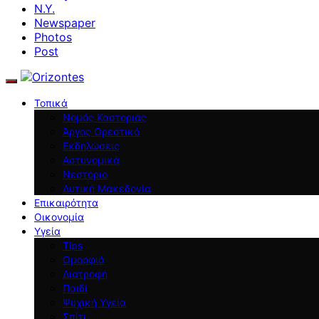
N.Y.
Newspaper
Photos
Post
Τοπικά
Νομός Καστοριάς
Άργος Ορεστικό
Εκδηλώσεις
Αστυνομικά
Νεστόριο
Δυτική Μακεδονία
Επικαιρότητα
Οικονομία
Υγεία
Tips
Ομορφιά
Διατροφή
Παιδί
Ψυχική Υγεία
Σπίτι