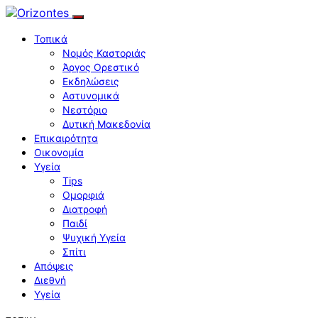
Τοπικά
Νομός Καστοριάς
Άργος Ορεστικό
Εκδηλώσεις
Αστυνομικά
Νεστόριο
Δυτική Μακεδονία
Επικαιρότητα
Οικονομία
Υγεία
Tips
Ομορφιά
Διατροφή
Παιδί
Ψυχική Υγεία
Σπίτι
Απόψεις
Διεθνή
Υγεία