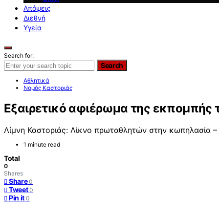
Απόψεις
Διεθνή
Υγεία
Search for:
Search
Αθλητικά
Νομός Καστοριάς
Εξαιρετικό αφιέρωμα της εκπομπής 
Λίμνη Καστοριάς: Λίκνο πρωταθλητών στην κωπηλασία –
1 minute read
Total
0
Shares
Share
0
Tweet
0
Pin it
0