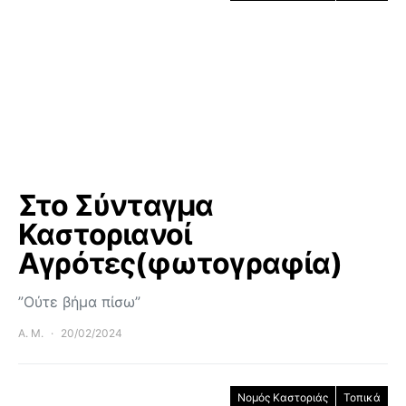
Στο Σύνταγμα
Καστοριανοί
Αγρότες(φωτογραφία)
”Ούτε βήμα πίσω”
Α. Μ.
20/02/2024
Νομός Καστοριάς
Τοπικά