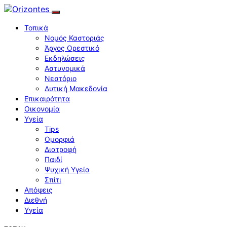
Τοπικά
Νομός Καστοριάς
Άργος Ορεστικό
Εκδηλώσεις
Αστυνομικά
Νεστόριο
Δυτική Μακεδονία
Επικαιρότητα
Οικονομία
Υγεία
Tips
Ομορφιά
Διατροφή
Παιδί
Ψυχική Υγεία
Σπίτι
Απόψεις
Διεθνή
Υγεία