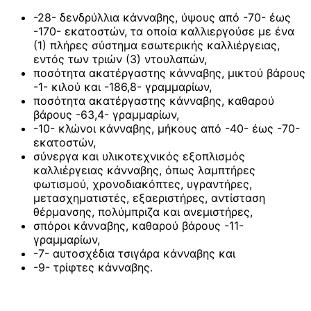
-28- δενδρύλλια κάνναβης, ύψους από -70- έως
-170- εκατοστών, τα οποία καλλιεργούσε με ένα
(1) πλήρες σύστημα εσωτερικής καλλιέργειας,
εντός των τριών (3) ντουλαπών,
ποσότητα ακατέργαστης κάνναβης, μικτού βάρους
-1- κιλού και -186,8- γραμμαρίων,
ποσότητα ακατέργαστης κάνναβης, καθαρού
βάρους -63,4- γραμμαρίων,
-10- κλώνοι κάνναβης, μήκους από -40- έως -70-
εκατοστών,
σύνεργα και υλικοτεχνικός εξοπλισμός
καλλιέργειας κάνναβης, όπως λαμπτήρες
φωτισμού, χρονοδιακόπτες, υγραντήρες,
μετασχηματιστές, εξαεριστήρες, αντίσταση
θέρμανσης, πολύμπριζα και ανεμιστήρες,
σπόροι κάνναβης, καθαρού βάρους -11-
γραμμαρίων,
-7- αυτοσχέδια τσιγάρα κάνναβης και
-9- τρίφτες κάνναβης.