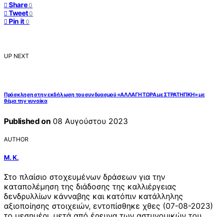
Share
0
Tweet
0
Pin it
0
UP NEXT
Πρόσκληση στην εκδήλωση του συνδυασμού «ΑΛΛΑΓΗ ΤΩΡΑ με ΣΤΡΑΤΗΓΙΚΗ» με
θέμα την γυναίκα
Published on
08 Αυγούστου 2023
AUTHOR
Μ. Κ.
Στο πλαίσιο στοχευμένων δράσεων για την
καταπολέμηση της διάδοσης της καλλιέργειας
δενδρυλλίων κάνναβης και κατόπιν κατάλληλης
αξιοποίησης στοιχειών, εντοπίσθηκε χθες (07-08-2023)
το μεσημέρι, μετά από έρευνα των αστυνομικών του