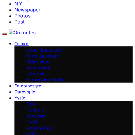
N.Y.
Newspaper
Photos
Post
Τοπικά
Νομός Καστοριάς
Άργος Ορεστικό
Εκδηλώσεις
Αστυνομικά
Νεστόριο
Δυτική Μακεδονία
Επικαιρότητα
Οικονομία
Υγεία
Tips
Ομορφιά
Διατροφή
Παιδί
Ψυχική Υγεία
Σπίτι