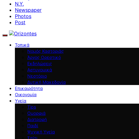
N.Y.
Newspaper
Photos
Post
Τοπικά
Νομός Καστοριάς
Άργος Ορεστικό
Εκδηλώσεις
Αστυνομικά
Νεστόριο
Δυτική Μακεδονία
Επικαιρότητα
Οικονομία
Υγεία
Tips
Ομορφιά
Διατροφή
Παιδί
Ψυχική Υγεία
Σπίτι