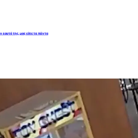
 εαυτό της, μας είπε τα πάντα