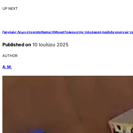
UP NEXT
Γρηγόρης Λέων στο protothema: Η Μουρτζούκου στην τηλεόραση πρόδιδε συνεχώς τον
Published on
10 Ιουλίου 2025
AUTHOR
Α. Μ.