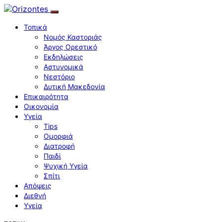
Τοπικά
Νομός Καστοριάς
Άργος Ορεστικό
Εκδηλώσεις
Αστυνομικά
Νεστόριο
Δυτική Μακεδονία
Επικαιρότητα
Οικονομία
Υγεία
Tips
Ομορφιά
Διατροφή
Παιδί
Ψυχική Υγεία
Σπίτι
Απόψεις
Διεθνή
Υγεία