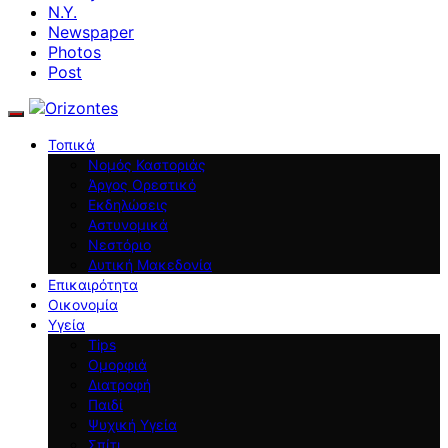
N.Y.
Newspaper
Photos
Post
Τοπικά
Νομός Καστοριάς
Άργος Ορεστικό
Εκδηλώσεις
Αστυνομικά
Νεστόριο
Δυτική Μακεδονία
Επικαιρότητα
Οικονομία
Υγεία
Tips
Ομορφιά
Διατροφή
Παιδί
Ψυχική Υγεία
Σπίτι