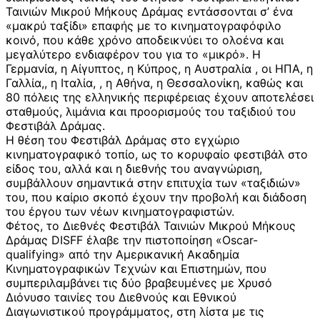
Ταινιών Μικρού Μήκους Δράμας εντάσσονται σ’ ένα
«μακρύ ταξίδι» επαφής με το κινηματογραφόφιλο
κοινό, που κάθε χρόνο αποδεικνύει το ολοένα και
μεγαλύτερο ενδιαφέρον του για το «μικρό». Η
Γερμανία, η Αίγυπτος, η Κύπρος, η Αυστραλία , οι ΗΠΑ, η
Γαλλία,, η Ιταλία, , η Αθήνα, η Θεσσαλονίκη, καθώς και
80 πόλεις της ελληνικής περιφέρειας έχουν αποτελέσει
σταθμούς, λιμάνια και προορισμούς του ταξιδιού του
Φεστιβάλ Δράμας.
Η θέση του Φεστιβάλ Δράμας στο εγχώριο
κινηματογραφικό τοπίο, ως το κορυφαίο φεστιβάλ στο
είδος του, αλλά και η διεθνής του αναγνώριση,
συμβάλλουν σημαντικά στην επιτυχία των «ταξιδιών»
του, που καίριο σκοπό έχουν την προβολή και διάδοση
του έργου των νέων κινηματογραφιστών.
Φέτος, το Διεθνές Φεστιβάλ Ταινιών Μικρού Μήκους
Δράμας DISFF έλαβε την πιστοποίηση «Oscar-
qualifying» από την Αμερικανική Ακαδημία
Κινηματογραφικών Τεχνών και Επιστημών, που
συμπεριλαμβάνει τις δύο βραβευμένες με Χρυσό
Διόνυσο ταινίες του Διεθνούς και Εθνικού
Διαγωνιστικού προγράμματος, στη λίστα με τις