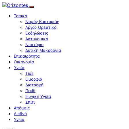
Τοπικά
Νομός Καστοριάς
Άργος Ορεστικό
Εκδηλώσεις
Αστυνομικά
Νεστόριο
Δυτική Μακεδονία
Επικαιρότητα
Οικονομία
Υγεία
Tips
Ομορφιά
Διατροφή
Παιδί
Ψυχική Υγεία
Σπίτι
Απόψεις
Διεθνή
Υγεία