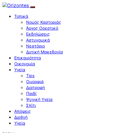
Τοπικά
Νομός Καστοριάς
Άργος Ορεστικό
Εκδηλώσεις
Αστυνομικά
Νεστόριο
Δυτική Μακεδονία
Επικαιρότητα
Οικονομία
Υγεία
Tips
Ομορφιά
Διατροφή
Παιδί
Ψυχική Υγεία
Σπίτι
Απόψεις
Διεθνή
Υγεία