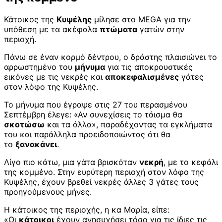
Κάτοικος της
Κυψέλης
μίλησε στο MEGA για την
υπόθεση με τα ακέφαλα
πτώματα
γατών στην
περιοχή.
Πάνω σε έναν κορμό δέντρου, ο δράστης πλαισιώνει το
αρρωστημένο του
μήνυμα
για τις αποκρουστικές
εικόνες με τις νεκρές και
αποκεφαλισμένες
γάτες
στον λόφο της Κυψέλης.
Το μήνυμα που έγραψε στις 27 του περασμένου
Σεπτέμβρη έλεγε: «Αν συνεχίσεις το τάισμα θα
σκοτώσω
και τα άλλα», παραδέχοντας τα εγκλήματα
του και παράλληλα προειδοποιώντας ότι θα
το
ξανακάνει
.
Λίγο πιο κάτω, μια γάτα βρισκόταν
νεκρή
, με το κεφάλι
της κομμένο. Στην ευρύτερη περιοχή στον λόφο της
Κυψέλης, έχουν βρεθεί νεκρές άλλες 3 γάτες τους
προηγούμενους μήνες.
Η κάτοικος της περιοχής, η κα Μαρία, είπε:
«Οι
κάτοικοι
έχουν ανησυχήσει τόσο για τις ίδιες τις