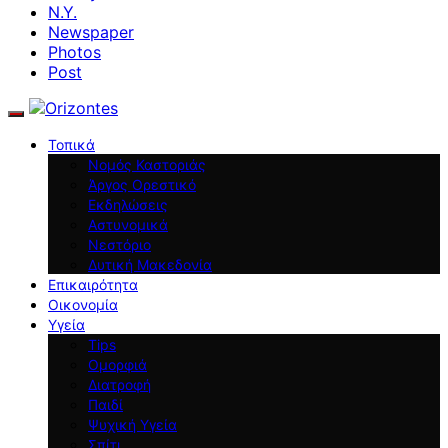
N.Y.
Newspaper
Photos
Post
Τοπικά
Νομός Καστοριάς
Άργος Ορεστικό
Εκδηλώσεις
Αστυνομικά
Νεστόριο
Δυτική Μακεδονία
Επικαιρότητα
Οικονομία
Υγεία
Tips
Ομορφιά
Διατροφή
Παιδί
Ψυχική Υγεία
Σπίτι