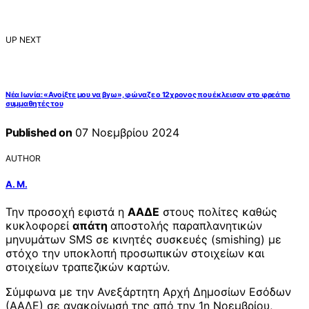
UP NEXT
Νέα Ιωνία: «Ανοίξτε μου να βγω», φώναζε ο 12χρονος που έκλεισαν στο φρεάτιο
συμμαθητές του
Published on
07 Νοεμβρίου 2024
AUTHOR
Α. Μ.
Την προσοχή εφιστά η
ΑΑΔΕ
στους πολίτες καθώς
κυκλοφορεί
απάτη
αποστολής παραπλανητικών
μηνυμάτων SMS σε κινητές συσκευές (smishing) με
στόχο την υποκλοπή προσωπικών στοιχείων και
στοιχείων τραπεζικών καρτών.
Σύμφωνα με την Ανεξάρτητη Αρχή Δημοσίων Εσόδων
(ΑΑΔΕ) σε ανακοίνωσή της από την 1η Νοεμβρίου,