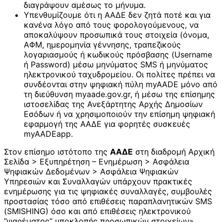
διαγράψουν αμέσως το μήνυμα.
Υπενθυμίζουμε ότι η ΑΑΔΕ δεν ζητά ποτέ και για
κανένα λόγο από τους φορολογούμενους, να
αποκαλύψουν προσωπικά τους στοιχεία (όνομα,
ΑΦΜ, ημερομηνία γέννησης, τραπεζικούς
λογαριασμούς ή κωδικούς πρόσβασης (Username
ή Password) μέσω μηνύματος SMS ή μηνύματος
ηλεκτρονικού ταχυδρομείου. Οι πολίτες πρέπει να
συνδέονται στην ψηφιακή πύλη myAADE μόνο από
τη διεύθυνση myaade.gov.gr, ή μέσω της επίσημης
ιστοσελίδας της Ανεξάρτητης Αρχής Δημοσίων
Εσόδων ή να χρησιμοποιούν την επίσημη ψηφιακή
εφαρμογή της ΑΑΔΕ για φορητές συσκευές
myAADEapp.
Στον επίσημο ιστότοπο της
ΑΑΔΕ
στη διαδρομή Αρχική
Σελίδα > Εξυπηρέτηση – Ενημέρωση > Ασφάλεια
Ψηφιακών Δεδομένων > Ασφάλεια Ψηφιακών
Υπηρεσιών και Συναλλαγών υπάρχουν πρακτικές
ενημέρωσης για τις ψηφιακές συναλλαγές, συμβουλές
προστασίας τόσο από επιθέσεις παραπλανητικών SMS
(SMISHING) όσο και από επιθέσεις ηλεκτρονικού
”ψαρέματος” υποκλοπής προσωπικών στοιχείων».