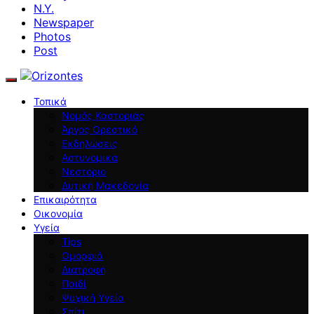
N.Y.
Newspaper
Photos
Post
Τοπικά
Νομός Καστοριάς
Άργος Ορεστικό
Εκδηλώσεις
Αστυνομικά
Νεστόριο
Δυτική Μακεδονία
Επικαιρότητα
Οικονομία
Υγεία
Tips
Ομορφιά
Διατροφή
Παιδί
Ψυχική Υγεία
Σπίτι