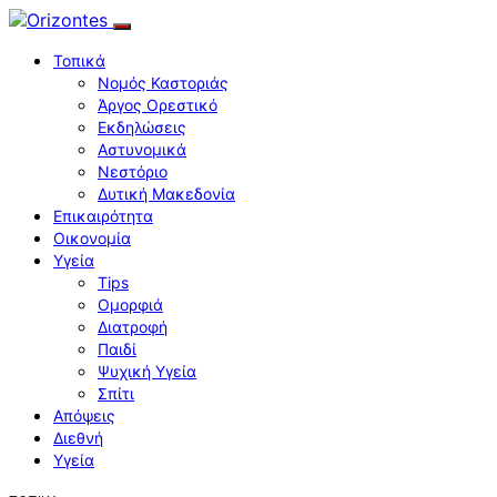
Τοπικά
Νομός Καστοριάς
Άργος Ορεστικό
Εκδηλώσεις
Αστυνομικά
Νεστόριο
Δυτική Μακεδονία
Επικαιρότητα
Οικονομία
Υγεία
Tips
Ομορφιά
Διατροφή
Παιδί
Ψυχική Υγεία
Σπίτι
Απόψεις
Διεθνή
Υγεία