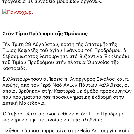
τραγούδια μέ συνοδεία μουσικῶν ὀργάνων.
Στόν Τίμιο Πρόδρομο τῆς Ὁμόνοιας
Τήν Τρίτη 29 Αὐγούστου, ἑορτή τῆς Ἀποτομῆς τῆς
Τιμίας Κεφαλῆς τοῦ ἁγίου Ἰωάννου τοῦ Προδρόμου, ὁ
Σεβασμιώτατος λειτούργησε στό Βυζαντινό Ἐκκλησάκι
τοῦ Τιμίου Προδρόμου στήν πλατεία Ὁμονοίας τῆς
Καστοριᾶς.
Συλλειτούργησαν οἱ Ἱερεῖς π. Ἀνάργυρος Σιγάλας καί π.
Λιούης, ἀπό τόν Ἱερό Ναό Ἁγίων Πάντων Καλλιθέας, οἱ
ὁποῖοι βρέθηκαν στήν Καστοριά μέ ὁμάδα προσκυνητῶν
πού πραγματοποίησε προσκυνηματική ἐκδρομή στήν
Δυτική Μακεδονία.
Ὁ Σεβασμιώτατος ἀναφέρθηκε στόν Τίμιο Πρόδρομο
ὡς κήρυκα τῆς μετανοίας καί τῆς ἀληθείας.
Πλῆθος κόσμου συμμετεῖχε στήν θεία Λειτουργία, καί ὁ