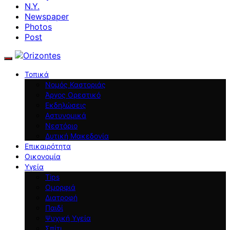
N.Y.
Newspaper
Photos
Post
Τοπικά
Νομός Καστοριάς
Άργος Ορεστικό
Εκδηλώσεις
Αστυνομικά
Νεστόριο
Δυτική Μακεδονία
Επικαιρότητα
Οικονομία
Υγεία
Tips
Ομορφιά
Διατροφή
Παιδί
Ψυχική Υγεία
Σπίτι