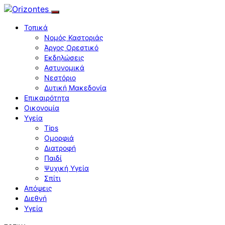
Τοπικά
Νομός Καστοριάς
Άργος Ορεστικό
Εκδηλώσεις
Αστυνομικά
Νεστόριο
Δυτική Μακεδονία
Επικαιρότητα
Οικονομία
Υγεία
Tips
Ομορφιά
Διατροφή
Παιδί
Ψυχική Υγεία
Σπίτι
Απόψεις
Διεθνή
Υγεία