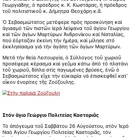
Γεωργιάδης, ὁ πρόεδρος κ. Κ. Κωστάρας, ἡ πρόεδρος
τοῦ πολιτιστικοῦ κ. Δήμητρα Θεοχάρη κ.ἄ.
Ὁ Σεβασμιώτατος μετέφερε πρός προσκύνηση καί
ἁγιασμό τῶν πιστῶν ἱερά λείψανα τοῦ ἁγίου Γεωργίου
καί τῶν ἁγίων Μαρτύρων Ἀνδρονίκου καί Ναταλίας,
πού ἑόρταζαν ἐκείνη τήν ἡμέρα, καί μίλησε στό
ἐκκλησίασμα γιά τήν ἀγάπη τῶν ἁγίων Μαρτύρων.
Μετά τήν θεία Λειτουργία, ὁ Σύλλογος τοῦ χωριοῦ
προσέφερε κέρασμα καί γεῦμα κάτω ἀπό τό πλατάνι
τοῦ χωριοῦ, δίπλα στίς παγωμένες βρύσες, ἐνῶ ὁ
Σεβασμιώτατος εἶχε τήν εὐκαιρία νά ἐπισκεφθεῖ κατ᾽
οἶκον ἐνορίτες τῆς Ζούζουλης.
Στόν ἅγιο Γεώργιο Πολιτείας Καστοριᾶς
Τό ἀπόγευμα τοῦ Σαββάτου 26 Αὐγούστου, στόν Ἱερό
Ναό Ἁγίου Γεωργίου Πολιτείας Καστοριᾶς, τόν