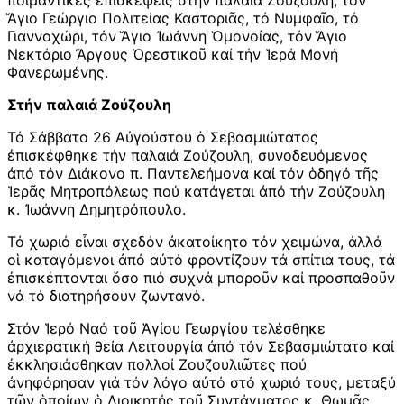
Ἅγιο Γεώργιο Πολιτείας Καστοριᾶς, τό Νυμφαῖο, τό
Γιαννοχώρι, τόν Ἅγιο Ἰωάννη Ὁμονοίας, τόν Ἅγιο
Νεκτάριο Ἄργους Ὀρεστικοῦ καί τήν Ἱερά Μονή
Φανερωμένης.
Στήν παλαιά Ζούζουλη
Τό Σάββατο 26 Αὐγούστου ὁ Σεβασμιώτατος
ἐπισκέφθηκε τήν παλαιά Ζούζουλη, συνοδευόμενος
ἀπό τόν Διάκονο π. Παντελεήμονα καί τόν ὁδηγό τῆς
Ἱερᾶς Μητροπόλεως πού κατάγεται ἀπό τήν Ζούζουλη
κ. Ἰωάννη Δημητρόπουλο.
Τό χωριό εἶναι σχεδόν ἀκατοίκητο τόν χειμώνα, ἀλλά
οἱ καταγόμενοι ἀπό αὐτό φροντίζουν τά σπίτια τους, τά
ἐπισκέπτονται ὅσο πιό συχνά μποροῦν καί προσπαθοῦν
νά τό διατηρήσουν ζωντανό.
Στόν Ἱερό Ναό τοῦ Ἁγίου Γεωργίου τελέσθηκε
ἀρχιερατική θεία Λειτουργία ἀπό τόν Σεβασμιώτατο καί
ἐκκλησιάσθηκαν πολλοί Ζουζουλιῶτες πού
ἀνηφόρησαν γιά τόν λόγο αὐτό στό χωριό τους, μεταξύ
τῶν ὁποίων ὁ Διοικητής τοῦ Συντάγματος κ. Θωμᾶς