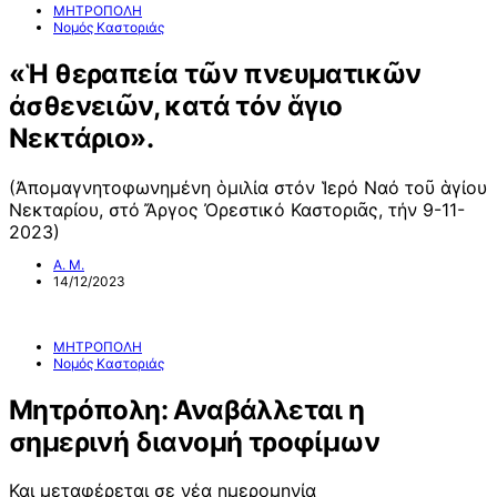
ΜΗΤΡΟΠΟΛΗ
Νομός Καστοριάς
«Ἡ θεραπεία τῶν πνευματικῶν
ἀσθενειῶν, κατά τόν ἅγιο
Νεκτάριο».
(Ἀπομαγνητοφωνημένη ὁμιλία στόν Ἱερό Ναό τοῦ ἁγίου
Νεκταρίου, στό Ἄργος Ὀρεστικό Καστοριᾶς, τήν 9-11-
2023)
Α. Μ.
14/12/2023
ΜΗΤΡΟΠΟΛΗ
Νομός Καστοριάς
Μητρόπολη: Αναβάλλεται η
σημερινή διανομή τροφίμων
Και μεταφέρεται σε νέα ημερομηνία