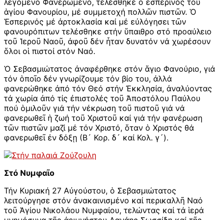
λεγόμενο Φανερωμένο, τελέσθηκε ὁ ἑσπερινός τοῦ
ἁγίου Φανουρίου, μέ συμμετοχή πολλῶν πιστῶν. Ὁ
Ἑσπερινός μέ ἀρτοκλασία καί μέ εὐλόγησει τῶν
φανουρόπιτων τελέσθηκε στήν ὕπαιθρο στό προαύλειο
τοῦ Ἱεροῦ Ναοῦ, ἀφοῦ δέν ἦταν δυνατόν νά χωρέσουν
ὅλοι οἱ πιστοί στόν Ναό.
Ὁ Σεβασμιώτατος ἀναφέρθηκε στόν ἅγιο Φανούριο, γιά
τόν ὁποῖο δέν γνωρίζουμε τόν βίο του, ἀλλά
φανερώθηκε ἀπό τόν Θεό στήν Ἐκκλησία, ἀναλύοντας
τά χωρία ἀπό τίς ἐπιστολές τοῦ Ἀποστόλου Παύλου
πού ὁμιλοῦν γιά τήν νέκρωση τοῦ πιστοῦ γιά νά
φανερωθεῖ ἡ ζωή τοῦ Χριστοῦ καί γιά τήν φανέρωση
τῶν πιστῶν μαζί μέ τόν Χριστό, ὅταν ὁ Χριστός θά
φανερωθεῖ ἐν δόξῃ (Β´ Κορ. δ´ καί Κολ. γ´).
Στό Νυμφαῖο
Τήν Κυριακή 27 Αὐγούστου, ὁ Σεβασμιώτατος
λειτούργησε στόν ἀνακαινισμένο καί περικαλλῆ Ναό
τοῦ Ἁγίου Νικολάου Νυμφαίου, τελώντας καί τά ἱερά
μνημόσυνα τῆς ἀειμνήστου Δανάης Σωσσίδη καί τῆς