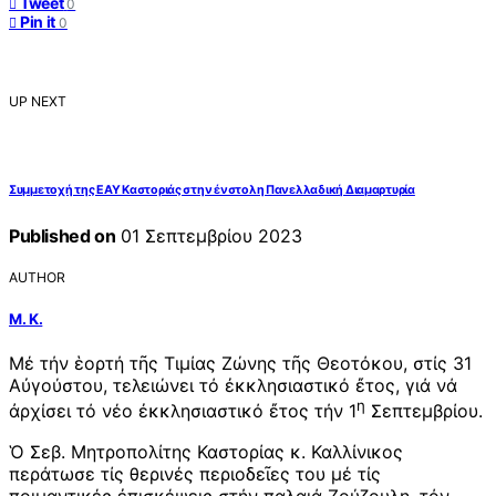
Tweet
0
Pin it
0
UP NEXT
Συμμετοχή της ΕΑΥ Καστοριάς στην ένστολη Πανελλαδική Διαμαρτυρία
Published on
01 Σεπτεμβρίου 2023
AUTHOR
Μ. Κ.
Μέ τήν ἑορτή τῆς Τιμίας Ζώνης τῆς Θεοτόκου, στίς 31
Αὐγούστου, τελειώνει τό ἐκκλησιαστικό ἔτος, γιά νά
η
ἀρχίσει τό νέο ἐκκλησιαστικό ἔτος τήν 1
Σεπτεμβρίου.
Ὁ Σεβ. Μητροπολίτης Καστορίας κ. Καλλίνικος
περάτωσε τίς θερινές περιοδεῖες του μέ τίς
ποιμαντικές ἐπισκέψεις στήν παλαιά Ζούζουλη, τόν