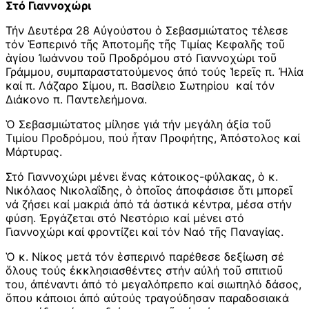
Στό Γιαννοχώρι
Τήν Δευτέρα 28 Αὐγούστου ὁ Σεβασμιώτατος τέλεσε
τόν Ἑσπερινό τῆς Ἀποτομῆς τῆς Τιμίας Κεφαλῆς τοῦ
ἁγίου Ἰωάννου τοῦ Προδρόμου στό Γιαννοχώρι τοῦ
Γράμμου, συμπαραστατούμενος ἀπό τούς Ἱερεῖς π. Ἠλία
καί π. Λάζαρο Σίμου, π. Βασίλειο Σωτηρίου καί τόν
Διάκονο π. Παντελεήμονα.
Ὁ Σεβασμιώτατος μίλησε γιά τήν μεγάλη ἀξία τοῦ
Τιμίου Προδρόμου, πού ἦταν Προφήτης, Ἀπόστολος καί
Μάρτυρας.
Στό Γιαννοχώρι μένει ἕνας κάτοικος-φύλακας, ὁ κ.
Νικόλαος Νικολαΐδης, ὁ ὁποῖος ἀποφάσισε ὅτι μπορεῖ
νά ζήσει καί μακριά ἀπό τά ἀστικά κέντρα, μέσα στήν
φύση. Ἐργάζεται στό Νεστόριο καί μένει στό
Γιαννοχώρι καί φροντίζει καί τόν Ναό τῆς Παναγίας.
Ὁ κ. Νίκος μετά τόν ἑσπερινό παρέθεσε δεξίωση σέ
ὅλους τούς ἐκκλησιασθέντες στήν αὐλή τοῦ σπιτιοῦ
του, ἀπέναντι ἀπό τό μεγαλόπρεπο καί σιωπηλό δάσος,
ὅπου κάποιοι ἀπό αὐτούς τραγούδησαν παραδοσιακά