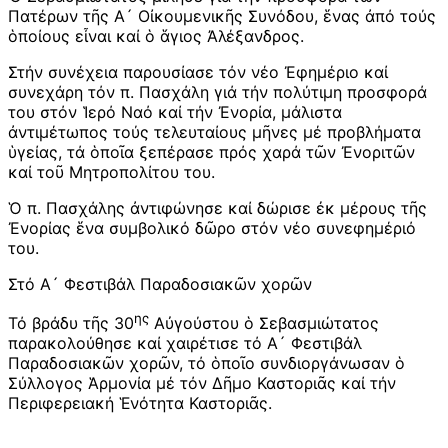
Πατέρων τῆς Α´ Οἰκουμενικῆς Συνόδου, ἕνας ἀπό τούς
ὁποίους εἶναι καί ὁ ἅγιος Ἀλέξανδρος.
Στήν συνέχεια παρουσίασε τόν νέο Ἐφημέριο καί
συνεχάρη τόν π. Πασχάλη γιά τήν πολύτιμη προσφορά
του στόν Ἱερό Ναό καί τήν Ἐνορία, μάλιστα
ἀντιμέτωπος τούς τελευταίους μῆνες μέ προβλήματα
ὑγείας, τά ὁποῖα ξεπέρασε πρός χαρά τῶν Ἐνοριτῶν
καί τοῦ Μητροπολίτου του.
Ὁ π. Πασχάλης ἀντιφώνησε καί δώρισε ἐκ μέρους τῆς
Ἐνορίας ἕνα συμβολικό δῶρο στόν νέο συνεφημέριό
του.
Στό Α´ Φεστιβάλ Παραδοσιακῶν χορῶν
ης
Τό βράδυ τῆς 30
Αὐγούστου ὁ Σεβασμιώτατος
παρακολούθησε καί χαιρέτισε τό Α´ Φεστιβάλ
Παραδοσιακῶν χορῶν, τό ὁποῖο συνδιοργάνωσαν ὁ
Σύλλογος Ἁρμονία μέ τόν Δῆμο Καστοριᾶς καί τήν
Περιφερειακή Ἑνότητα Καστοριᾶς.