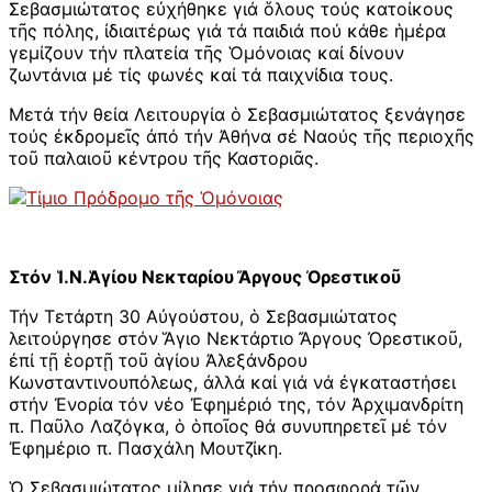
Σεβασμιώτατος εὐχήθηκε γιά ὅλους τούς κατοίκους
τῆς πόλης, ἰδιαιτέρως γιά τά παιδιά πού κάθε ἡμέρα
γεμίζουν τήν πλατεία τῆς Ὁμόνοιας καί δίνουν
ζωντάνια μέ τίς φωνές καί τά παιχνίδια τους.
Μετά τήν θεία Λειτουργία ὁ Σεβασμιώτατος ξενάγησε
τούς ἐκδρομεῖς ἀπό τήν Ἀθήνα σέ Ναούς τῆς περιοχῆς
τοῦ παλαιοῦ κέντρου τῆς Καστοριᾶς.
Στόν Ἱ.Ν.Ἁγίου Νεκταρίου Ἄργους Ὀρεστικοῦ
Τήν Τετάρτη 30 Αὐγούστου, ὁ Σεβασμιώτατος
λειτούργησε στόν Ἅγιο Νεκτάρτιο Ἄργους Ὀρεστικοῦ,
ἐπί τῇ ἑορτῇ τοῦ ἁγίου Ἀλεξάνδρου
Κωνσταντινουπόλεως, ἀλλά καί γιά νά ἐγκαταστήσει
στήν Ἐνορία τόν νέο Ἐφημέριό της, τόν Ἀρχιμανδρίτη
π. Παῦλο Λαζόγκα, ὁ ὁποῖος θά συνυπηρετεῖ μέ τόν
Ἐφημέριο π. Πασχάλη Μουτζίκη.
Ὁ Σεβασμιώτατος μίλησε γιά τήν προσφορά τῶν