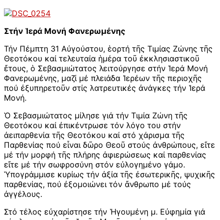
Στήν Ἱερά Μονή Φανερωμένης
Τήν Πέμπτη 31 Αὐγούστου, ἑορτή τῆς Τιμίας Ζώνης τῆς
Θεοτόκου καί τελευταία ἡμέρα τοῦ ἐκκλησιαστικοῦ
ἔτους, ὁ Σεβασμιώτατος λειτούργησε στήν Ἱερά Μονή
Φανερωμένης, μαζί μέ πλειάδα Ἱερέων τῆς περιοχῆς
πού ἐξυπηρετοῦν στίς λατρευτικές ἀνάγκες τήν Ἱερά
Μονή.
Ὁ Σεβασμιώτατος μίλησε γιά τήν Τιμία Ζώνη τῆς
Θεοτόκου καί ἐπικέντρωσε τόν λόγο του στήν
ἀειπαρθενία τῆς Θεοτόκου καί στό χάρισμα τῆς
Παρθενίας πού εἶναι δῶρο Θεοῦ στούς ἀνθρώπους, εἴτε
μέ τήν μορφή τῆς πλήρης ἀφιερώσεως καί παρθενίας
εἴτε μέ τήν σωφροσύνη στόν εὐλογημένο γάμο.
Ὑπογράμμισε κυρίως τήν ἀξία τῆς ἐσωτερικῆς, ψυχικῆς
παρθενίας, πού ἐξομοιώνει τόν ἄνθρωπο μέ τούς
ἀγγέλους.
Στό τέλος εὐχαρίστησε τήν Ἡγουμένη μ. Εὐφημία γιά