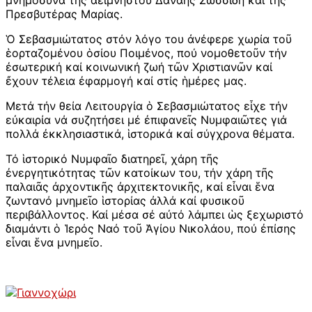
Πρεσβυτέρας Μαρίας.
Ὁ Σεβασμιώτατος στόν λόγο του ἀνέφερε χωρία τοῦ
ἑορταζομένου ὁσίου Ποιμένος, πού νομοθετοῦν τήν
ἐσωτερική καί κοινωνική ζωή τῶν Χριστιανῶν καί
ἔχουν τέλεια ἐφαρμογή καί στίς ἡμέρες μας.
Μετά τήν θεία Λειτουργία ὁ Σεβασμιώτατος εἶχε τήν
εὐκαιρία νά συζητήσει μέ ἐπιφανεῖς Νυμφαιῶτες γιά
πολλά ἐκκλησιαστικά, ἱστορικά καί σύγχρονα θέματα.
Τό ἱστορικό Νυμφαῖο διατηρεῖ, χάρη τῆς
ἐνεργητικότητας τῶν κατοίκων του, τήν χάρη τῆς
παλαιᾶς ἀρχοντικῆς ἀρχιτεκτονικῆς, καί εἶναι ἕνα
ζωντανό μνημεῖο ἱστορίας ἀλλά καί φυσικοῦ
περιβάλλοντος. Καί μέσα σέ αὐτό λάμπει ὡς ξεχωριστό
διαμάντι ὁ Ἱερός Ναό τοῦ Ἁγίου Νικολάου, πού ἐπίσης
εἶναι ἕνα μνημεῖο.