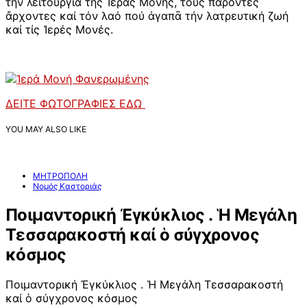
τήν λειτουργία τῆς Ἱερᾶς Μονῆς, τούς παρόντες
ἄρχοντες καί τόν λαό πού ἀγαπᾶ τήν λατρευτική ζωή
καί τίς Ἱερές Μονές.
ΔΕΙΤΕ ΦΩΤΟΓΡΑΦΙΕΣ ΕΔΩ
YOU MAY ALSO LIKE
ΜΗΤΡΟΠΟΛΗ
Νομός Καστοριάς
Ποιμαντορική Ἐγκύκλιος . Ἡ Μεγάλη
Τεσσαρακοστή καί ὁ σύγχρονος
κόσμος
Ποιμαντορική Ἐγκύκλιος . Ἡ Μεγάλη Τεσσαρακοστή
καί ὁ σύγχρονος κόσμος