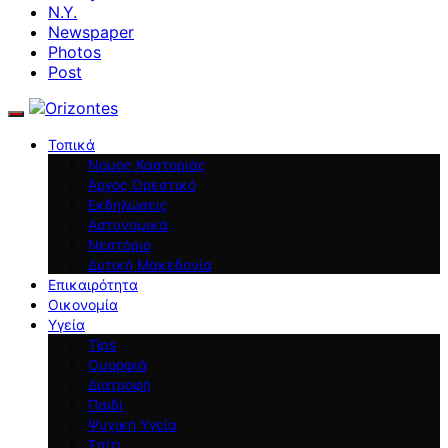
N.Y.
Newspaper
Photos
Post
Τοπικά
Νομός Καστοριάς
Άργος Ορεστικό
Εκδηλώσεις
Αστυνομικά
Νεστόριο
Δυτική Μακεδονία
Επικαιρότητα
Οικονομία
Υγεία
Tips
Ομορφιά
Διατροφή
Παιδί
Ψυχική Υγεία
Σπίτι