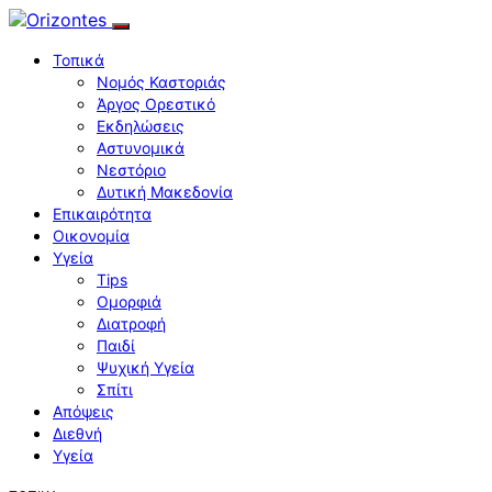
Τοπικά
Νομός Καστοριάς
Άργος Ορεστικό
Εκδηλώσεις
Αστυνομικά
Νεστόριο
Δυτική Μακεδονία
Επικαιρότητα
Οικονομία
Υγεία
Tips
Ομορφιά
Διατροφή
Παιδί
Ψυχική Υγεία
Σπίτι
Απόψεις
Διεθνή
Υγεία