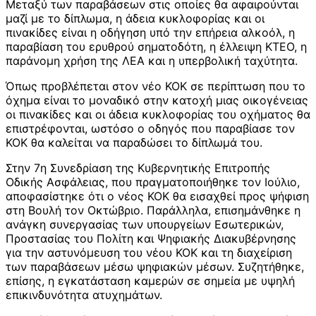
Μεταξύ των παραβάσεων στις οποίες θα αφαιρούνται
μαζί με το δίπλωμα, η άδεια κυκλοφορίας και οι
πινακίδες είναι η οδήγηση υπό την επήρεια αλκοόλ, η
παραβίαση του ερυθρού σηματοδότη, η έλλειψη ΚΤΕΟ, η
παράνομη χρήση της ΛΕΑ και η υπερβολική ταχύτητα.
Όπως προβλέπεται στον νέο ΚΟΚ σε περίπτωση που το
όχημα είναι το μοναδικό στην κατοχή μιας οικογένειας
οι πινακίδες και οι άδεια κυκλοφορίας του οχήματος θα
επιστρέφονται, ωστόσο ο οδηγός που παραβίασε τον
ΚΟΚ θα καλείται να παραδώσει το δίπλωμά του.
Στην 7η Συνεδρίαση της Κυβερνητικής Επιτροπής
Οδικής Ασφάλειας, που πραγματοποιήθηκε τον Ιούλιο,
αποφασίστηκε ότι ο νέος ΚΟΚ θα εισαχθεί προς ψήφιση
στη Βουλή τον Οκτώβριο. Παράλληλα, επισημάνθηκε η
ανάγκη συνεργασίας των υπουργείων Εσωτερικών,
Προστασίας του Πολίτη και Ψηφιακής Διακυβέρνησης
για την αστυνόμευση του νέου ΚΟΚ και τη διαχείριση
των παραβάσεων μέσω ψηφιακών μέσων. Συζητήθηκε,
επίσης, η εγκατάσταση καμερών σε σημεία με υψηλή
επικινδυνότητα ατυχημάτων.