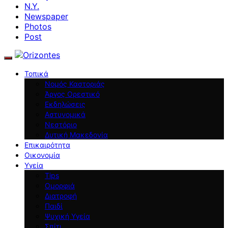
N.Y.
Newspaper
Photos
Post
Τοπικά
Νομός Καστοριάς
Άργος Ορεστικό
Εκδηλώσεις
Αστυνομικά
Νεστόριο
Δυτική Μακεδονία
Επικαιρότητα
Οικονομία
Υγεία
Tips
Ομορφιά
Διατροφή
Παιδί
Ψυχική Υγεία
Σπίτι