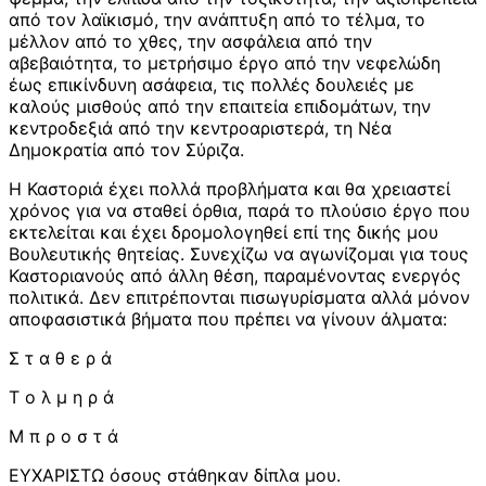
από τον λαϊκισμό, την ανάπτυξη από το τέλμα, το
μέλλον από το χθες, την ασφάλεια από την
αβεβαιότητα, το μετρήσιμο έργο από την νεφελώδη
έως επικίνδυνη ασάφεια, τις πολλές δουλειές με
καλούς μισθούς από την επαιτεία επιδομάτων, την
κεντροδεξιά από την κεντροαριστερά, τη Νέα
Δημοκρατία από τον Σύριζα.
Η Καστοριά έχει πολλά προβλήματα και θα χρειαστεί
χρόνος για να σταθεί όρθια, παρά το πλούσιο έργο που
εκτελείται και έχει δρομολογηθεί επί της δικής μου
Βουλευτικής θητείας. Συνεχίζω να αγωνίζομαι για τους
Καστοριανούς από άλλη θέση, παραμένοντας ενεργός
πολιτικά. Δεν επιτρέπονται πισωγυρίσματα αλλά μόνον
αποφασιστικά βήματα που πρέπει να γίνουν άλματα:
Σ τ α θ ε ρ ά
Τ ο λ μ η ρ ά
Μ π ρ ο σ τ ά
ΕΥΧΑΡΙΣΤΩ όσους στάθηκαν δίπλα μου.