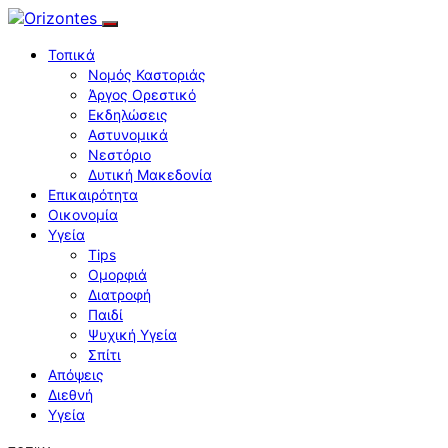
Τοπικά
Νομός Καστοριάς
Άργος Ορεστικό
Εκδηλώσεις
Αστυνομικά
Νεστόριο
Δυτική Μακεδονία
Επικαιρότητα
Οικονομία
Υγεία
Tips
Ομορφιά
Διατροφή
Παιδί
Ψυχική Υγεία
Σπίτι
Απόψεις
Διεθνή
Υγεία